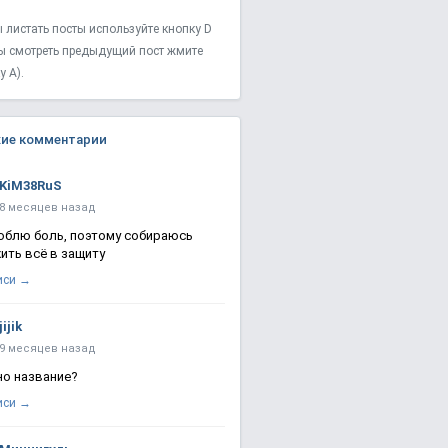
 листать посты используйте кнопку D
ы смотреть предыдущий пост жмите
у A).
ие комментарии
KiM38RuS
8 месяцев назад
юблю боль, поэтому собираюсь
ить всё в защиту
иси →
jijik
9 месяцев назад
о название?
иси →