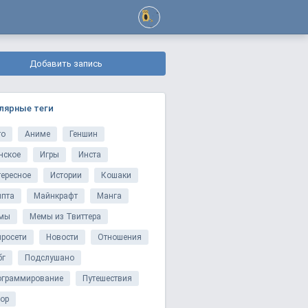
Добавить запись
лярные теги
то
Аниме
Геншин
нское
Игры
Инста
тересное
Истории
Кошаки
ипта
Майнкрафт
Манга
мы
Мемы из Твиттера
йросети
Новости
Отношения
бг
Подслушано
ограммирование
Путешествия
ор