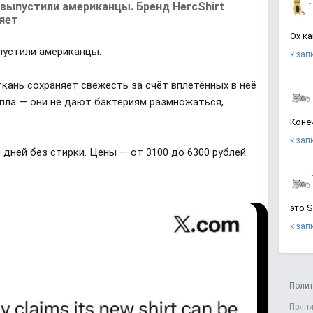
a
 выпустили американцы. Бренд HercShirt
t
e
няет
Ох ка
пустили американцы.
к зап
 ткань сохраняет свежесть за счёт вплетённых в неё
пепла — они не дают бактериям размножаться,
Коне
к зап
30 дней без стирки. Цены — от 3100 до 6300 рублей.
это 
к зап
Полит
Пряни