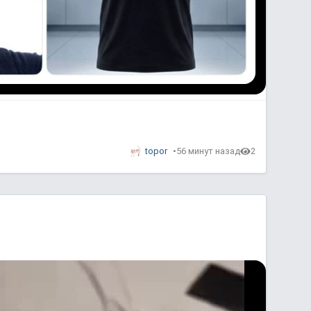
topor
56 минут назад
2