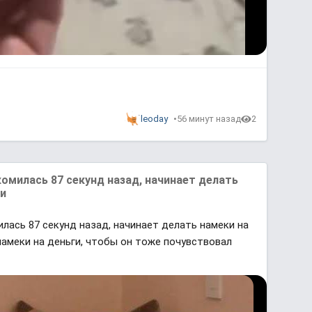
P
l
a
leoday
56 минут назад
2
y
b
a
c
k
R
a
t
e
комилась 87 секунд назад, начинает делать
чи
илась 87 секунд назад, начинает делать намеки на
намеки на деньги, чтобы он тоже почувствовал