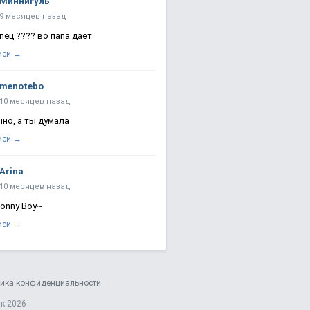
Миннигуль
9 месяцев назад
пец ???? во папа дает
иси →
menotebo
10 месяцев назад
чно, а ты думала
иси →
Arina
10 месяцев назад
Sonny Boy~
иси →
ика конфиденциальности
к 2026