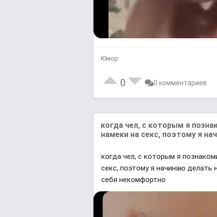
Юмор
L
U
o
n
a
m
0
0 комментариев
d
u
e
t
d
e
:
0
%
когда чел, с которым я позна
намеки на секс, поэтому я на
когда чел, с которым я познаком
секс, поэтому я начинаю делать 
себя некомфортно