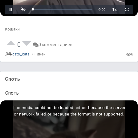
L
U
P
o
n
l
a
m
a
d
u
y
e
t
b
d
e
a
Кошаки
:
c
0
k
%
R
a
t
0
0 комментариев
e
cats_cats
1 дней
8
Споть
Споть
T
h
i
The media could not be loaded, either because the server
s
i
or network failed or because the format is not supported.
s
a
m
o
d
a
l
w