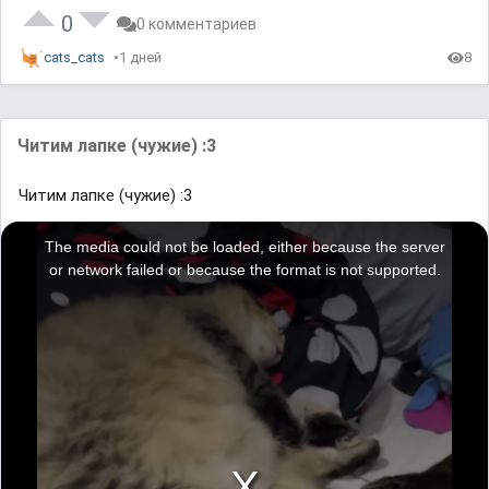
0
0 комментариев
cats_cats
1 дней
8
Читим лапке (чужие) :3
Читим лапке (чужие) :3
T
h
i
The media could not be loaded, either because the server
s
i
or network failed or because the format is not supported.
s
a
m
o
d
a
l
w
i
n
d
o
w
.