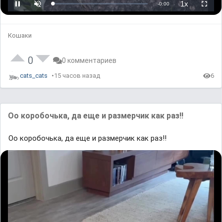
L
U
P
o
n
l
a
m
a
d
u
y
e
t
b
d
e
a
Кошаки
:
c
0
k
%
R
a
t
0
0 комментариев
e
cats_cats
15 часов назад
6
Оо коробочька, да еще и размерчик как раз!!
Оо коробочька, да еще и размерчик как раз!!