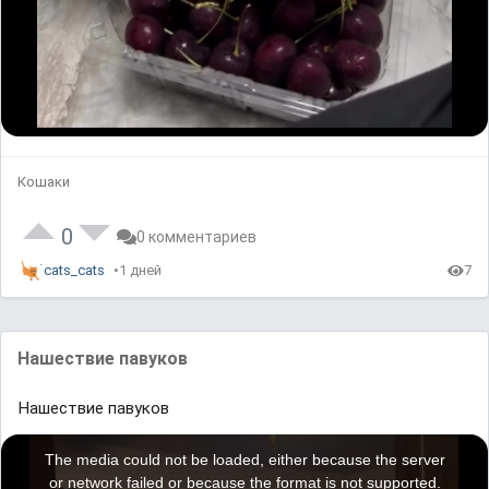
Кошаки
0
0 комментариев
cats_cats
1 дней
7
Нашествие павуков
Нашествие павуков
T
h
i
The media could not be loaded, either because the server
s
i
or network failed or because the format is not supported.
s