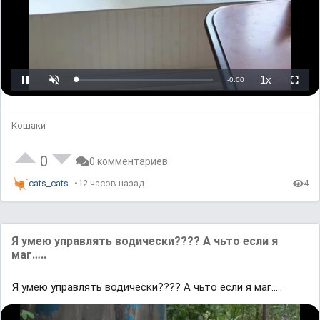
o
a
d
i
n
g
.
L
U
P
o
n
l
a
m
a
d
u
y
e
t
b
d
e
a
Кошаки
:
c
0
k
%
R
a
t
0
0 комментариев
e
cats_cats
12 часов назад
4
Я умею управлять водически???? А чьто если я
маг…..
Я умею управлять водически???? А чьто если я маг…..