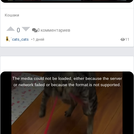
Кошаки
0
0 комментариев
cats_cats
1 дней
11
T
h
i
The media could not be loaded, either because the server
s
i
or network failed or because the format is not supported.
s
a
m
o
d
a
l
w
i
n
d
o
w
.