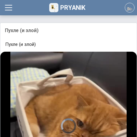
PRYANIK
Пухле (и злой)
Пухле (и злой)
V
i
d
e
o
P