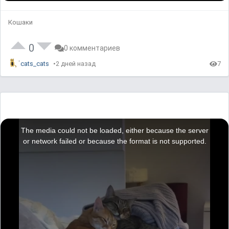
Кошаки
0
0 комментариев
cats_cats
2 дней назад
7
T
h
i
The media could not be loaded, either because the server
s
i
or network failed or because the format is not supported.
s
a
m
o
d
a
l
w
i
n
d
o
w
.