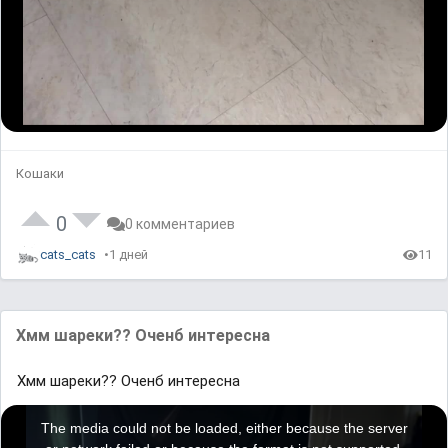
Кошаки
0
0 комментариев
cats_cats
1 дней
11
Хмм шареки?? Оченб интересна
Хмм шареки?? Оченб интересна
T
h
i
The media could not be loaded, either because the server
s
i