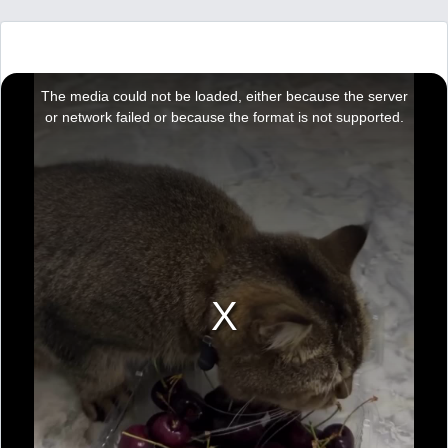
T
h
i
The media could not be loaded, either because the server
s
i
or network failed or because the format is not supported.
s
a
m
o
d
a
l
w
i
n
d
o
w
.