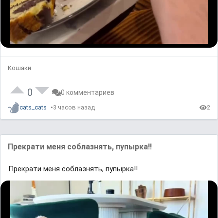
n
g
.
L
U
P
o
n
l
a
m
a
d
u
y
e
t
b
d
e
a
Кошаки
:
c
0
k
%
R
a
t
0
0 комментариев
e
cats_cats
3 часов назад
2
Прекрати меня соблазнять, пупырка!!
Прекрати меня соблазнять, пупырка!!