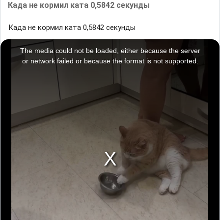
Када не кормил ката 0,5842 секунды
Када не кормил ката 0,5842 секунды
T
h
i
The media could not be loaded, either because the server
s
i
or network failed or because the format is not supported.
s
a
m
o
d
a
l
w
i
n
d
o
w
.