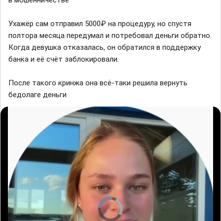
в мошенничестве
Ухажёр сам отправил 5000₽ на процедуру, но спустя
полтора месяца передумал и потребовал деньги обратно.
Когда девушка отказалась, он обратился в поддержку
банка и её счёт заблокировали.
После такого кринжа она всё-таки решила вернуть
бедолаге деньги
V
i
d
e