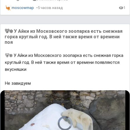
moscowmap
5 часов назад
1
🐻‍❄️ У Айки из Московского зоопарка есть снежная
горка круглый год. В ней также время от времени
поя
🐻‍❄️ У Айки из Московского зоопарка есть снежная горка
круглый год. В ней также время от времени появляются
вкусняшки
Не завидуем
V
i
d
e