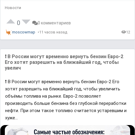
e
t
b
d
e
a
Новости
:
c
0
k
%
R
a
t
0
0 комментариев
e
moscowmap
11 часов назад
12
❗️ В России могут временно вернуть бензин Евро-2
Его хотят разрешить на ближайший год, чтобы
увелич
❗️ В России могут временно вернуть бензин Евро-2 Его
хотят разрешить на ближайший год, чтобы увеличить
объёмы топлива на рынке. Евро-2 позволяет
производить больше бензина без глубокой переработки
нефти. При этом такое топливо считается устаревшим и
хуже…