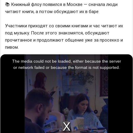
📚 Книжный флоу появился в Москве — сначала люди
читают книги, а потом обсуждают их в баре
Участники приходят со своими книгами и час читают их
под музыку. После этого знакомятся, обсуждают
прочитанное и продолжают общение уже за просекко и
пивом.
T
h
i
The media could not be loaded, either because the server
s
i
or network failed or because the format is not supported.
s
a
m
o
d
a
l
w
i
n
d
o
w
.