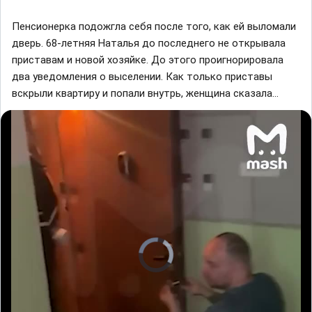
Пенсионерка подожгла себя после того, как ей выломали
дверь. 68-летняя Наталья до последнего не открывала
приставам и новой хозяйке. До этого проигнорировала
два уведомления о выселении. Как только приставы
вскрыли квартиру и попали внутрь, женщина сказала…
V
i
d
e
o
P
l
a
y
e