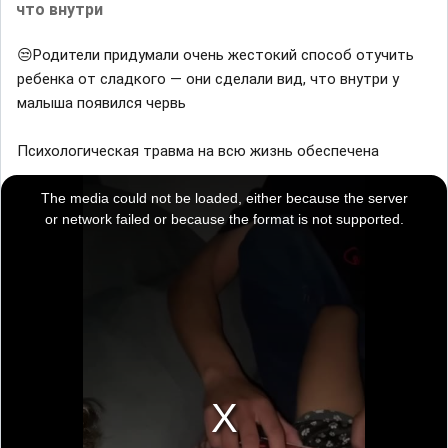
что внутри
😒Родители придумали очень жестокий способ отучить
ребенка от сладкого — они сделали вид, что внутри у
малыша появился червь
Психологическая травма на всю жизнь обеспечена
T
h
i
The media could not be loaded, either because the server
s
i
or network failed or because the format is not supported.
s
a
m
o
d
a
l
w
i
n
d
o
w
.