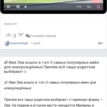
n
g
.
L
U
P
o
n
l
a
m
a
d
u
y
e
t
b
d
e
a
:
c
Новости
0
k
%
R
a
t
e
0
0 комментариев
moscowmap
1 дней
5
👶 Имя Лев вошло в топ-3 самых популярных имён
для новорождённых Причём всё чаще родители
выбирают с
👶 Имя Лев вошло в топ-3 самых популярных имён для
новорождённых
Причём всё чаще родители выбирают старинную форму —
Лёв. На первом и втором месте находятся Михаилы и