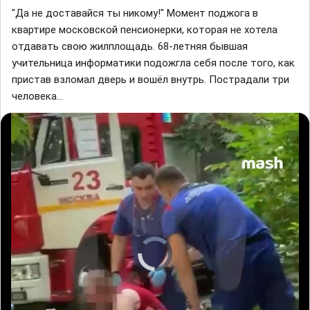
"Да не доставайся ты никому!" Момент поджога в
квартире московской пенсионерки, которая не хотела
отдавать свою жилплощадь. 68-летняя бывшая
учительница информатики подожгла себя после того, как
пристав взломал дверь и вошёл внутрь. Пострадали три
человека…
V
i
d
e
o
P
l
a
y
e