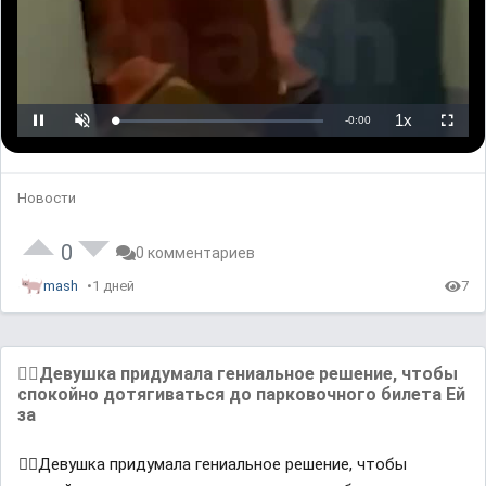
r
i
s
l
o
a
d
i
n
g
.
L
U
P
o
n
l
a
m
a
d
u
y
e
t
b
d
e
a
:
c
Новости
0
k
%
R
a
t
e
0
0 комментариев
mash
1 дней
7
💁‍♂️Девушка придумала гениальное решение, чтобы
спокойно дотягиваться до парковочного билета Ей
за
💁‍♂️Девушка придумала гениальное решение, чтобы