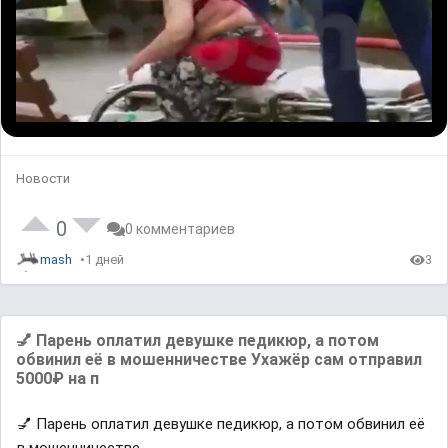
r
i
s
l
o
a
d
i
n
g
.
L
U
P
o
n
l
a
m
a
d
u
y
e
t
b
d
e
a
:
c
Новости
0
k
%
R
a
t
e
0
0 комментариев
mash
1 дней
3
💅 Парень оплатил девушке педикюр, а потом
обвинил её в мошенничестве Ухажёр сам отправил
5000₽ на п
💅 Парень оплатил девушке педикюр, а потом обвинил её