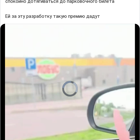
спокойно дотягиваться до парковочного билета
Ей за эту разработку такую премию дадут
V
i
d
e
o
P
l
a
y
e
r
i
s
l
o
a
d
i