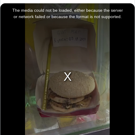
T
h
i
The media could not be loaded, either because the server
s
i
or network failed or because the format is not supported.
s
a
m
o
d
a
l
w
i
n
d
o
w
.