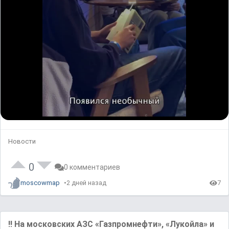
Новости
0
0 комментариев
moscowmap
2 дней назад
7
‼️ На московских АЗС «Газпромнефти», «Лукойла» и