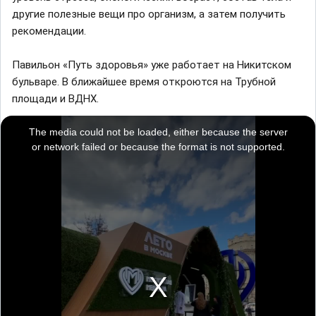
другие полезные вещи про организм, а затем получить
рекомендации.
Павильон «Путь здоровья» уже работает на Никитском
бульваре. В ближайшее время откроются на Трубной
площади и ВДНХ.
T
h
i
The media could not be loaded, either because the server
s
i
or network failed or because the format is not supported.
s
a
m
o
d
a
l
w
i
n
d
o
w
.