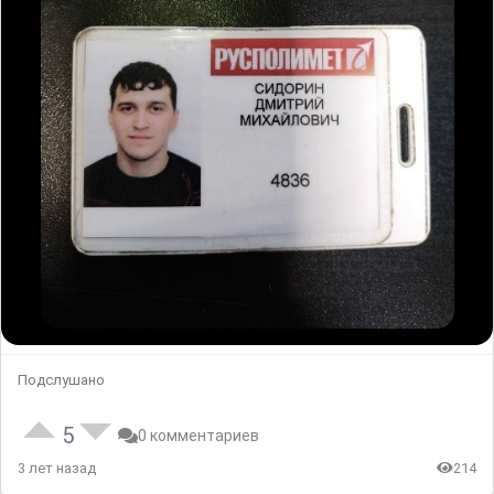
Подслушано
5
0 комментариев
3 лет назад
214