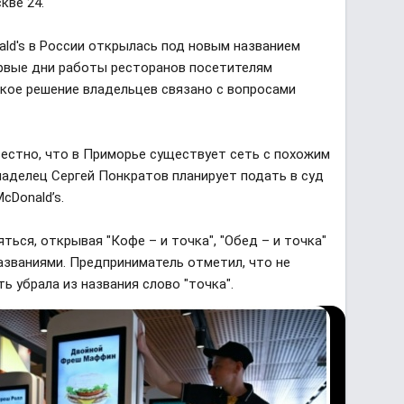
кве 24.
ald's в России открылась под новым названием
первые дни работы ресторанов посетителям
акое решение владельцев связано с вопросами
вестно, что в Приморье существует сеть с похожим
 владелец Сергей Понкратов планирует подать в суд
cDonald’s.
ться, открывая "Кофе – и точка", "Обед – и точка"
азваниями. Предприниматель отметил, что не
ть убрала из названия слово "точка".