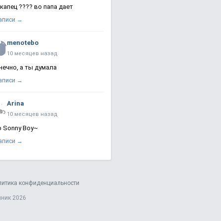
 капец ???? во папа дает
записи →
menotebo
10 месяцев назад
нечно, а ты думала
записи →
Arina
10 месяцев назад
о Sonny Boy~
записи →
литика конфиденциальности
яник 2026