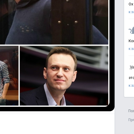
Ох
к 
Ко
к 
эт
к 
По
Пр