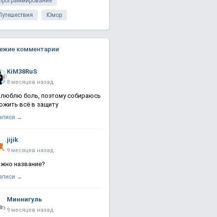
Программирование
Путешествия
Юмор
ежие комментарии
KiM38RuS
8 месяцев назад
 люблю боль, поэтому собираюсь
ожить всё в защиту
записи →
jijik
9 месяцев назад
жно название?
записи →
Миннигуль
9 месяцев назад