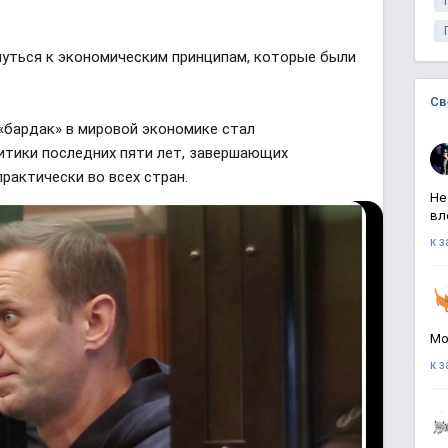
нуться к экономическим принципам, которые были
Св
«бардак» в мировой экономике стал
итики последних пяти лет, завершающих
рактически во всех стран.
Не
вл
к 
Мо
к 