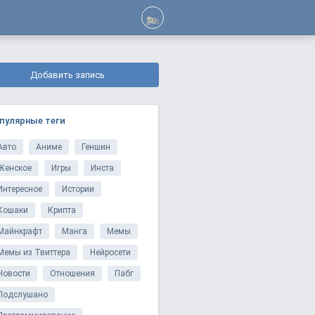
Добавить запись
пулярные теги
Авто
Аниме
Геншин
Женское
Игры
Инста
Интересное
Истории
Кошаки
Крипта
Майнкрафт
Манга
Мемы
Мемы из Твиттера
Нейросети
Новости
Отношения
Пабг
Подслушано