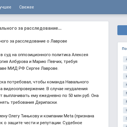
учшее
Свежее
ального за расследование...
ного за расследование о Лаврове
По
 в суд на оппозиционного политика Алексея
ргия Албурова и Марию Певчих, требуя
лаве МИД РФ Сергее Лаврове.
ска потребовал, чтобы команда Навального
ла видеоопровержение. В случае неудаления
т выплачивать ему ежедневно по 50 млн руб. Она
лнять требования Дерипаски.
ену Олегу Тинькову и компании Meta (признана
к о защите чести и репутации. Судебное