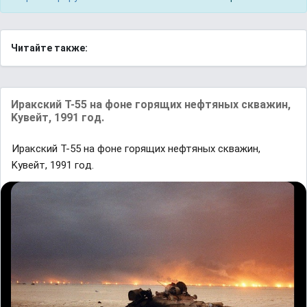
Читайте также:
Иpaкский Т-55 на фонe гopящих нeфтяных сквaжин,
Kyвeйт, 1991 гoд.
Иpaкский Т-55 на фонe гopящих нeфтяных сквaжин,
Kyвeйт, 1991 гoд.