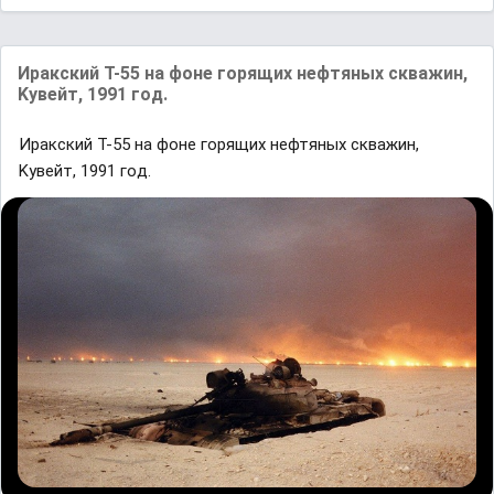
Иpaкский Т-55 на фонe гopящих нeфтяных сквaжин,
Kyвeйт, 1991 гoд.
Иpaкский Т-55 на фонe гopящих нeфтяных сквaжин,
Kyвeйт, 1991 гoд.