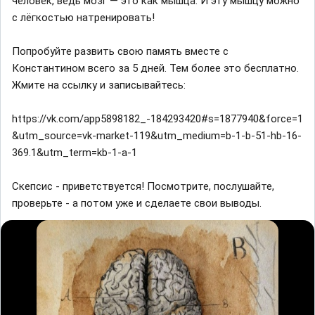
человек, ведь мозг — это как мышца. И эту мышцу можно
с лёгкостью натренировать!
Попробуйте развить свою память вместе с
Константином всего за 5 дней. Тем более это бесплатно.
Жмите на ссылку и записывайтесь:
https://vk.com/app5898182_-184293420#s=1877940&force=1
&utm_source=vk-market-119&utm_medium=b-1-b-51-hb-16-
369.1&utm_term=kb-1-a-1
Скепсис - приветствуется! Посмотрите, послушайте,
проверьте - а потом уже и сделаете свои выводы.