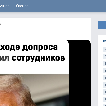
учшее
Свежее
ь
По