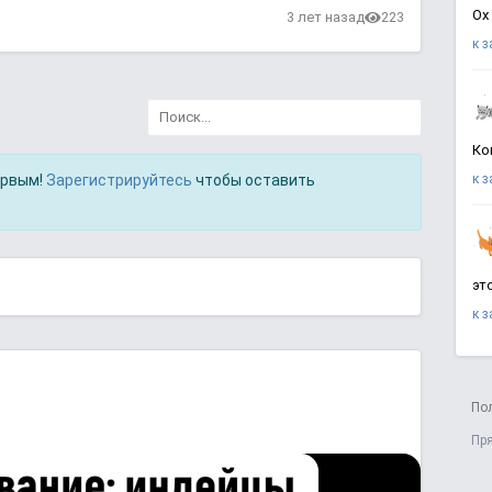
Ох
3 лет назад
223
к 
Ко
ервым!
Зарегистрируйтесь
чтобы оставить
к 
эт
к 
По
Пр