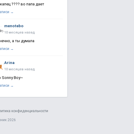
 капец ???? во папа дает
записи →
menotebo
10 месяцев назад
нечно, а ты думала
записи →
Arina
10 месяцев назад
о Sonny Boy~
записи →
литика конфиденциальности
яник 2026