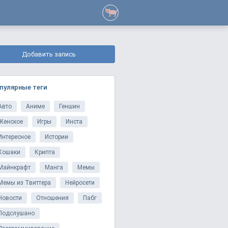
Добавить запись
пулярные теги
Авто
Аниме
Геншин
Женское
Игры
Инста
Интересное
Истории
Кошаки
Крипта
Майнкрафт
Манга
Мемы
Мемы из Твиттера
Нейросети
Новости
Отношения
Пабг
Подслушано