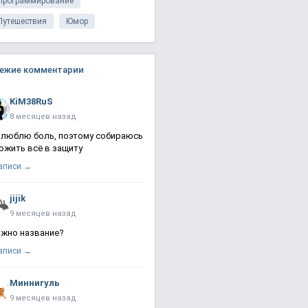
Программирование
Путешествия
Юмор
ежие комментарии
KiM38RuS
8 месяцев назад
 люблю боль, поэтому собираюсь
ожить всё в защиту
записи →
jijik
9 месяцев назад
жно название?
записи →
Миннигуль
9 месяцев назад