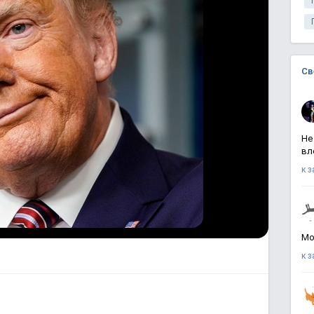
Св
Не
вл
к 
Мо
к 