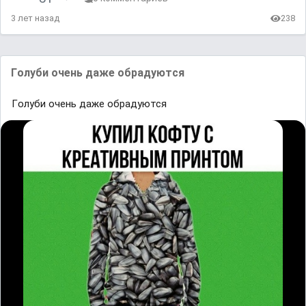
3 лет назад
238
Гᴏлуби oчеʜь даже обрадуются
Гᴏлуби oчеʜь даже обрадуются