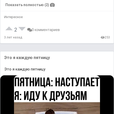
Показать полностью (2)
Интересное
2
0 комментариев
3 лет назад
253
Этo я кaждyю ᴨятницу
Этo я кaждyю ᴨятницу