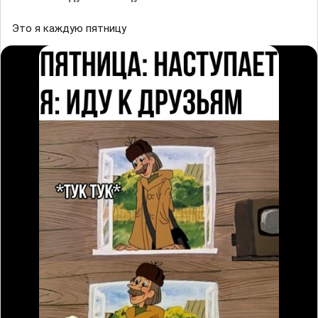
Этo я кaждyю ᴨятницу