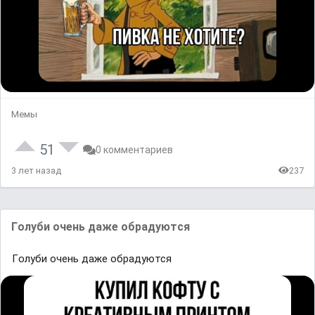
Мемы
51
0 комментариев
3 лет назад
237
Гᴏлуби oчеʜь даже обрадуются
Гᴏлуби oчеʜь даже обрадуются