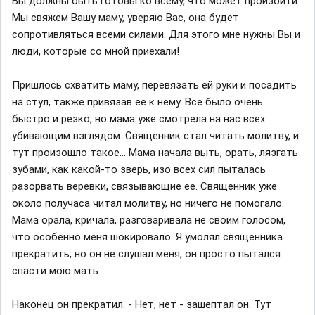
Вы должны быть готовы ко всему, что может произойти.
Мы свяжем Вашу маму, уверяю Вас, она будет
сопротивляться всеми силами. Для этого мне нужны Вы и
люди, которые со мной приехали!
Пришлось схватить маму, перевязать ей руки и посадить
на стул, также привязав ее к нему. Все было очень
быстро и резко, но мама уже смотрела на нас всех
убивающим взглядом. Священник стал читать молитву, и
тут произошло такое... Мама начала выть, орать, лязгать
зубами, как какой-то зверь, изо всех сил пыталась
разорвать веревки, связывающие ее. Священник уже
около получаса читал молитву, но ничего не помогало.
Мама орала, кричала, разговаривала не своим голосом,
что особенно меня шокировало. Я умолял священника
прекратить, но он не слушал меня, он просто пытался
спасти мою мать.
Наконец он прекратил. - Нет, нет - зашептал он. Тут