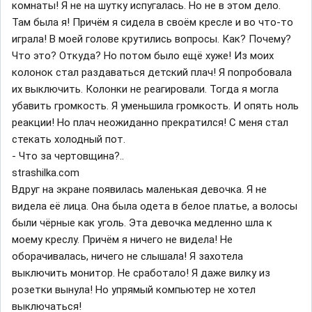
комнаты! Я не на шутку испугалась. Но не в этом дело.
Там была я! Причём я сидела в своём кресле и во что-то
играла! В моей голове крутились вопросы. Как? Почему?
Что это? Откуда? Но потом было ещё хуже! Из моих
колонок стал раздаваться детский плач! Я попробовала
их выключить. Колонки не реагировали. Тогда я могла
убавить громкость. Я уменьшила громкость. И опять ноль
реакции! Но плач неожиданно прекратился! С меня стал
стекать холодный пот.
- Что за чертовщина?..
strashilka.com
Вдруг на экране появилась маленькая девочка. Я не
видела её лица. Она была одета в белое платье, а волосы
были чёрные как уголь. Эта девочка медленно шла к
моему креслу. Причём я ничего не видела! Не
оборачивалась, ничего не слышала! Я захотела
выключить монитор. Не сработало! Я даже вилку из
розетки вынула! Но упрямый компьютер не хотел
выключаться!