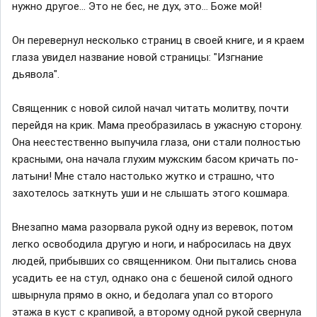
нужно другое... Это не бес, не дух, это... Боже мой!
Он перевернул несколько страниц в своей книге, и я краем
глаза увидел название новой страницы: "Изгнание
дьявола".
Священник с новой силой начал читать молитву, почти
перейдя на крик. Мама преобразилась в ужасную сторону.
Она неестественно выпучила глаза, они стали полностью
красными, она начала глухим мужским басом кричать по-
латыни! Мне стало настолько жутко и страшно, что
захотелось заткнуть уши и не слышать этого кошмара.
Внезапно мама разорвала рукой одну из веревок, потом
легко освободила другую и ноги, и набросилась на двух
людей, прибывших со священником. Они пытались снова
усадить ее на стул, однако она с бешеной силой одного
швырнула прямо в окно, и бедолага упал со второго
этажа в куст с крапивой, а второму одной рукой свернула