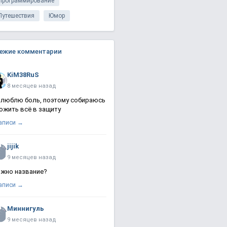
Программирование
Путешествия
Юмор
ежие комментарии
KiM38RuS
8 месяцев назад
 люблю боль, поэтому собираюсь
ожить всё в защиту
записи →
jijik
9 месяцев назад
жно название?
записи →
Миннигуль
9 месяцев назад