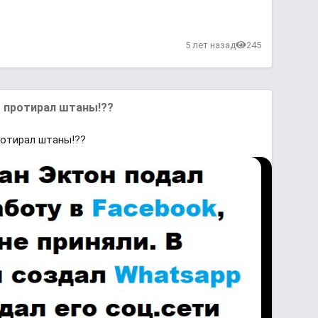
в
5 лет назад
245
бы протирал штаны!??
протирал штаны!??