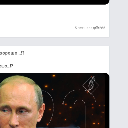
в
5 лет назад
265
хорошо...!?
шо...!?