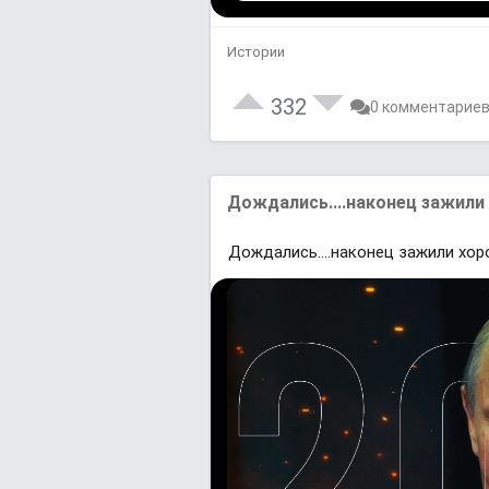
Истории
332
0 комментарие
Дождались....наконец зажили 
Дождались....наконец зажили хоро