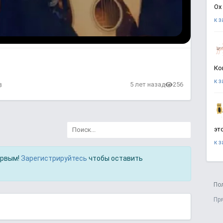
Ох
к 
Ко
к 
в
5 лет назад
256
эт
к 
ервым!
Зарегистрируйтесь
чтобы оставить
По
Пр