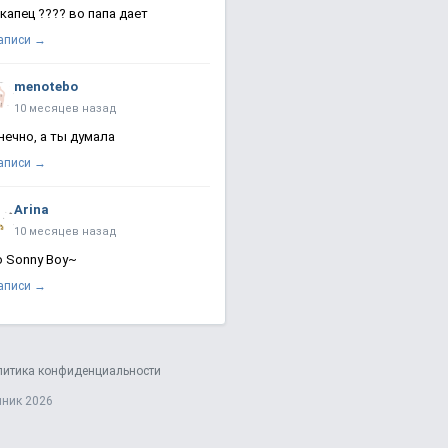
 капец ???? во папа дает
записи →
menotebo
10 месяцев назад
нечно, а ты думала
записи →
Arina
10 месяцев назад
о Sonny Boy~
записи →
литика конфиденциальности
яник 2026