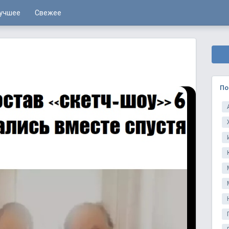
учшее
Свежее
По