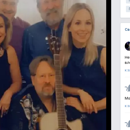
Св
Не
вл
к 
Мо
к 