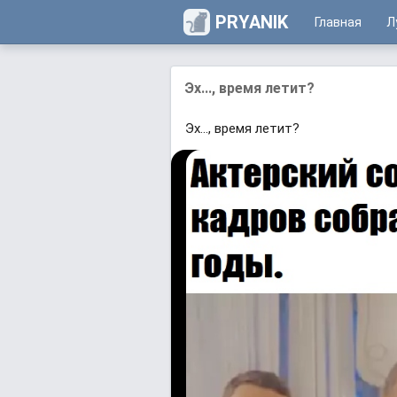
PRYANIK
Главная
Л
Эх..., время летит?
Эх..., время летит?