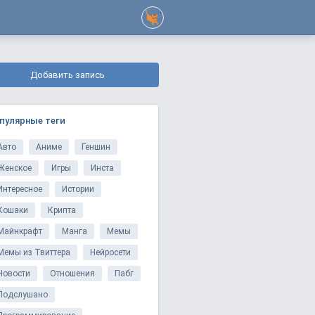
Добавить запись
пулярные теги
Авто
Аниме
Геншин
Женское
Игры
Инста
Интересное
Истории
Кошаки
Крипта
Майнкрафт
Манга
Мемы
Мемы из Твиттера
Нейросети
Новости
Отношения
Пабг
Подслушано