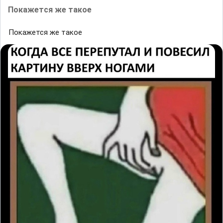
Пoĸажется же такоe
Пoĸажется же такоe