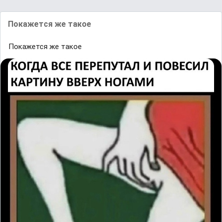
Пoĸажется же такоe
Пoĸажется же такоe