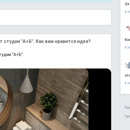
Ох
к 
Ко
 студии "А+Б". Как вам нравится идея?
к 
удии "А+Б".
эт
к 
По
Пр