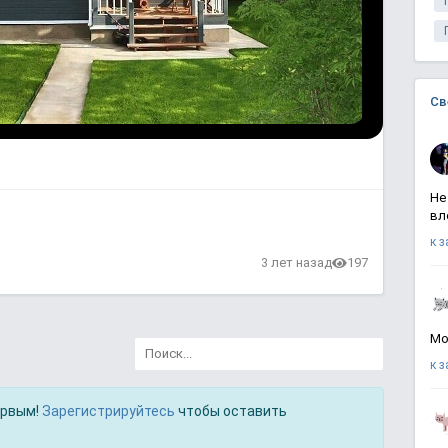
Св
Не
вл
к 
3 лет назад
197
Мо
к 
ервым!
Зарегистрируйтесь
чтобы оставить