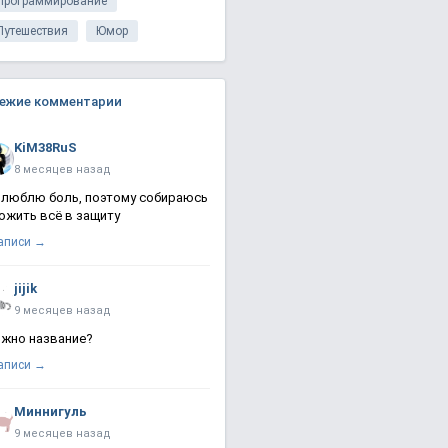
Программирование
Путешествия
Юмор
ежие комментарии
KiM38RuS
8 месяцев назад
 люблю боль, поэтому собираюсь
ожить всё в защиту
записи →
jijik
9 месяцев назад
жно название?
записи →
Миннигуль
9 месяцев назад