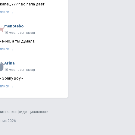
 капец ???? во папа дает
записи →
menotebo
10 месяцев назад
нечно, а ты думала
записи →
Arina
10 месяцев назад
о Sonny Boy~
записи →
литика конфиденциальности
яник 2026