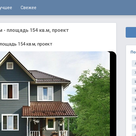
учшее
Свежее
- площадь 154 кв.м, проект
лощадь 154 кв.м, проект
По