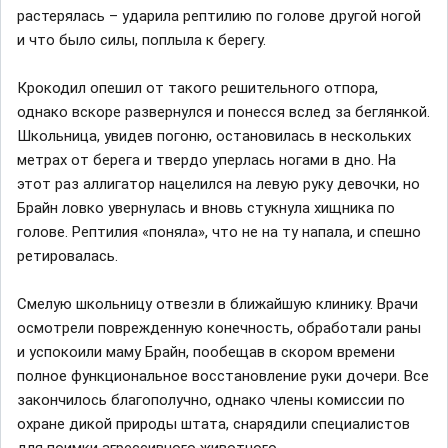
растерялась – ударила рептилию по голове другой ногой
и что было силы, поплыла к берегу.
Крокодил опешил от такого решительного отпора,
однако вскоре развернулся и понесся вслед за беглянкой.
Школьница, увидев погоню, остановилась в нескольких
метрах от берега и твердо уперлась ногами в дно. На
этот раз аллигатор нацелился на левую руку девочки, но
Брайн ловко увернулась и вновь стукнула хищника по
голове. Рептилия «поняла», что не на ту напала, и спешно
ретировалась.
Смелую школьницу отвезли в ближайшую клинику. Врачи
осмотрели поврежденную конечность, обработали раны
и успокоили маму Брайн, пообещав в скором времени
полное функциональное восстановление руки дочери. Все
закончилось благополучно, однако члены комиссии по
охране дикой природы штата, снарядили специалистов