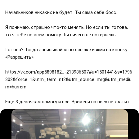
Начальников никаких не будет. Ты сама себе босс.
Я понимаю, страшно что-то менять. Но если ты готова,
то я тебе во всём помогу. Ты ничего не потеряешь.
Готова? Тогда записывайся по ссылке и жми на кнопку
«Разрешить»:
https://vk.com/app5898182_-213986507#u=1501441&s=1796
302&force=1&utm_term=nt2&utm_source=mrg&utm_mediu
m=hurrem
Ещё 3 девочкам помогу и всё. Времени на всех не хватит