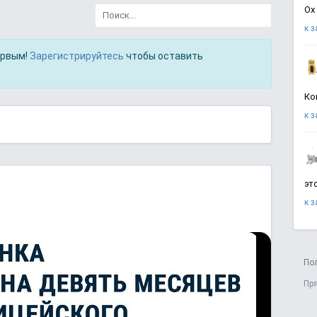
Ох
к 
ервым!
Зарегистрируйтесь
чтобы оставить
Ко
к 
эт
к 
По
Пр