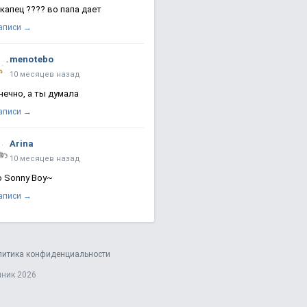
 капец ???? во папа дает
записи →
menotebo
10 месяцев назад
нечно, а ты думала
записи →
Arina
10 месяцев назад
о Sonny Boy~
записи →
литика конфиденциальности
яник 2026