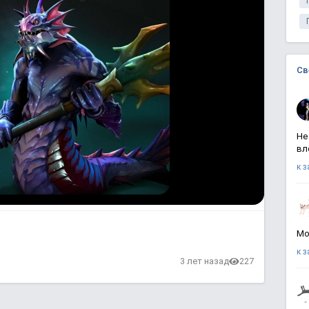
Св
Не
вл
к 
Мо
к 
в
3 лет назад
227