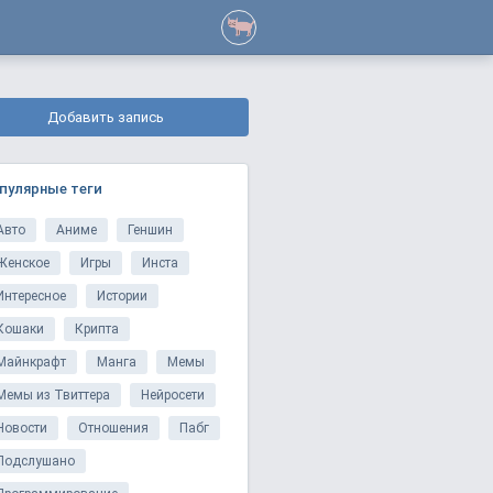
Добавить запись
пулярные теги
Авто
Аниме
Геншин
Женское
Игры
Инста
Интересное
Истории
Кошаки
Крипта
Майнкрафт
Манга
Мемы
Мемы из Твиттера
Нейросети
Новости
Отношения
Пабг
Подслушано