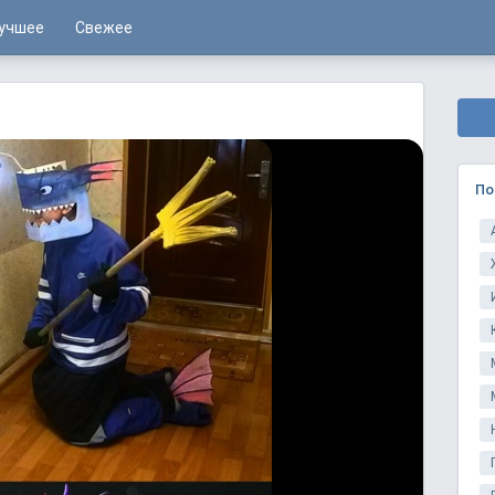
учшее
Свежее
По