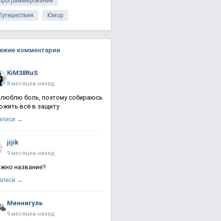
Программирование
Путешествия
Юмор
ежие комментарии
KiM38RuS
8 месяцев назад
 люблю боль, поэтому собираюсь
ожить всё в защиту
записи →
jijik
9 месяцев назад
жно название?
записи →
Миннигуль
9 месяцев назад