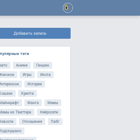
Добавить запись
пулярные теги
Авто
Аниме
Геншин
Женское
Игры
Инста
Интересное
Истории
Кошаки
Крипта
Майнкрафт
Манга
Мемы
Мемы из Твиттера
Нейросети
Новости
Отношения
Пабг
Подслушано