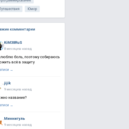
Программирование
Путешествия
Юмор
ежие комментарии
KiM38RuS
8 месяцев назад
 люблю боль, поэтому собираюсь
ожить всё в защиту
записи →
jijik
9 месяцев назад
жно название?
записи →
Миннигуль
9 месяцев назад