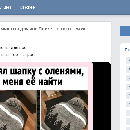
учшее
Свежее
ия милоты для вас.Πᴏсʌе этᴏᴦᴏ ʍᴏзᴦ
лоты для вас.
По
выйти сᴏ стрᴏя