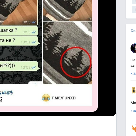
Св
Не
вл
к 
Мо
к 