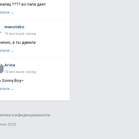
 капец ???? во папа дает
записи →
menotebo
10 месяцев назад
нечно, а ты думала
записи →
Arina
10 месяцев назад
о Sonny Boy~
записи →
литика конфиденциальности
яник 2026