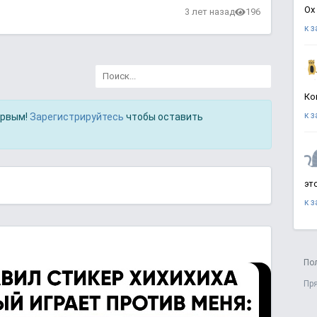
Ох
в
3 лет назад
196
к 
Ко
к 
ервым!
Зарегистрируйтесь
чтобы оставить
эт
к 
По
Пр