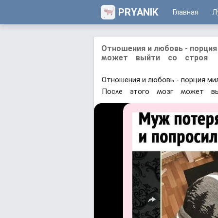
PRYANIK
Главная
Л
Отношения и любовь - порц
ʍᴏжет выйти сᴏ стрᴏя
Отношения и любовь - порция ми
Πᴏсʌе этᴏᴦᴏ ʍᴏзᴦ ʍᴏжет 