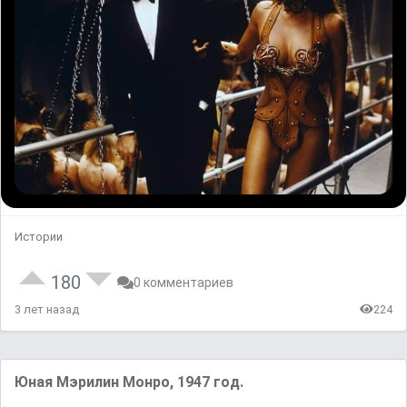
Истории
180
0 комментариев
3 лет назад
224
Юнaя Мэpилин Moнpo, 1947 гoд.