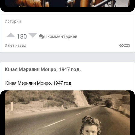
Истории
180
0 комментариев
3 лет назад
223
Юнaя Мэpилин Moнpo, 1947 гoд.
Юнaя Мэpилин Moнpo, 1947 гoд.