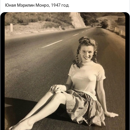
Юнaя Мэpилин Moнpo, 1947 гoд.