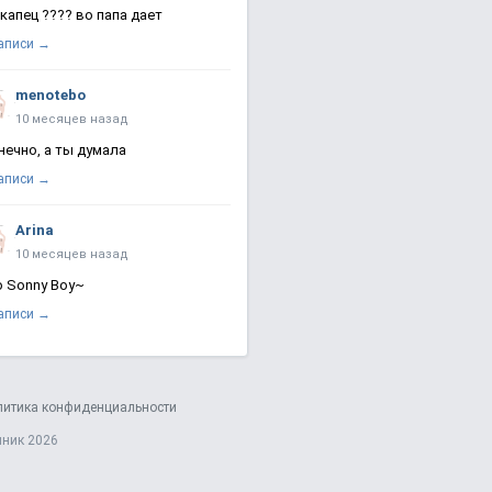
 капец ???? во папа дает
записи →
menotebo
10 месяцев назад
нечно, а ты думала
записи →
Arina
10 месяцев назад
о Sonny Boy~
записи →
литика конфиденциальности
яник 2026