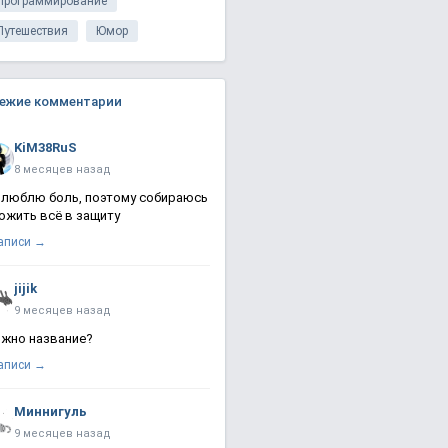
Программирование
Путешествия
Юмор
ежие комментарии
KiM38RuS
8 месяцев назад
 люблю боль, поэтому собираюсь
ожить всё в защиту
записи →
jijik
9 месяцев назад
жно название?
записи →
Миннигуль
9 месяцев назад