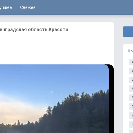
учшее
Свежее
инградская область.Красота
По