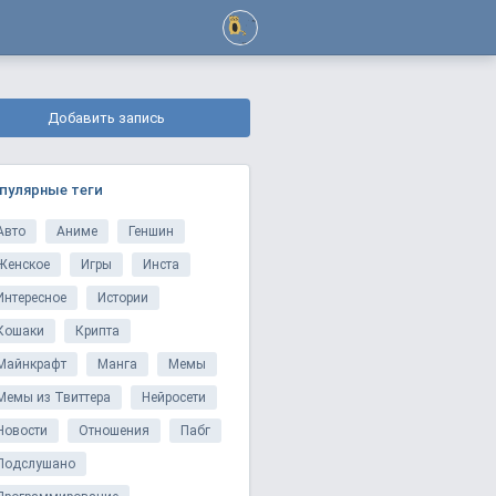
Добавить запись
пулярные теги
Авто
Аниме
Геншин
Женское
Игры
Инста
Интересное
Истории
Кошаки
Крипта
Майнкрафт
Манга
Мемы
Мемы из Твиттера
Нейросети
Новости
Отношения
Пабг
Подслушано