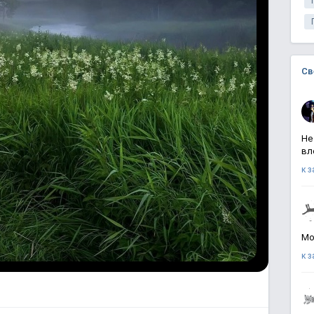
Св
Не
вл
к 
Мо
к 