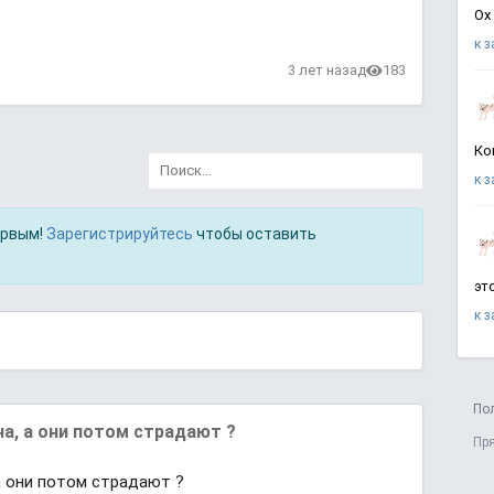
Ох
к 
3 лет назад
183
Ко
к 
ервым!
Зарегистрируйтесь
чтобы оставить
эт
к 
По
, а они потом страдают ?
Пр
 они потом страдают ?