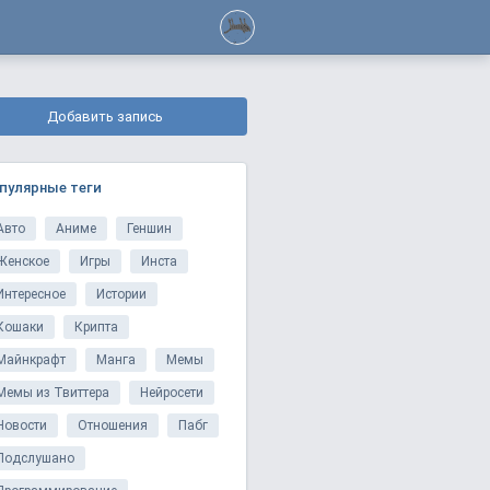
Добавить запись
пулярные теги
Авто
Аниме
Геншин
Женское
Игры
Инста
Интересное
Истории
Кошаки
Крипта
Майнкрафт
Манга
Мемы
Мемы из Твиттера
Нейросети
Новости
Отношения
Пабг
Подслушано