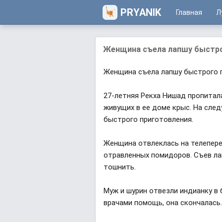
PRYANIK
Главная
Л
Женщина съела лапшу быстрог
Женщина съела лапшу быстрого п
27-летняя Рекха Нишад пропита
живущих в ее доме крыс. На сле
быстрого приготовления.
Женщина отвлеклась на телепере
отравленных помидоров. Съев лап
тошнить.
Муж и шурин отвезли индианку в
врачами помощь, она скончалась.