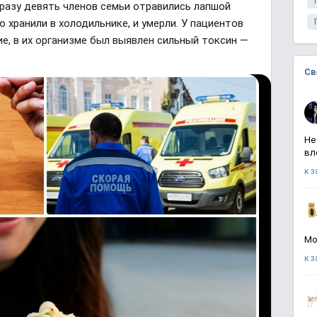
сразу девять членов семьи отравились лапшой
 хранили в холодильнике, и умерли. У пациентов
е, в их организме был выявлен сильный токсин —
Св
Не
вл
к 
Мо
к 