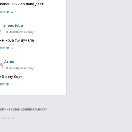
 капец ???? во папа дает
записи →
menotebo
10 месяцев назад
нечно, а ты думала
записи →
Arina
10 месяцев назад
о Sonny Boy~
записи →
литика конфиденциальности
яник 2026