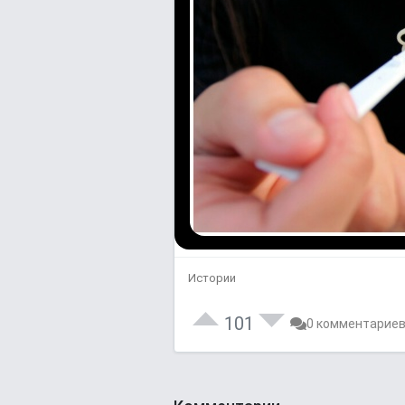
Истории
101
0 комментарие