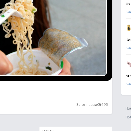
Ох
к 
Ко
к 
эт
к 
в
3 лет назад
195
По
Пр