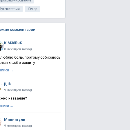
Программирование
Путешествия
Юмор
ежие комментарии
KiM38RuS
8 месяцев назад
 люблю боль, поэтому собираюсь
ожить всё в защиту
записи →
jijik
9 месяцев назад
жно название?
записи →
Миннигуль
9 месяцев назад