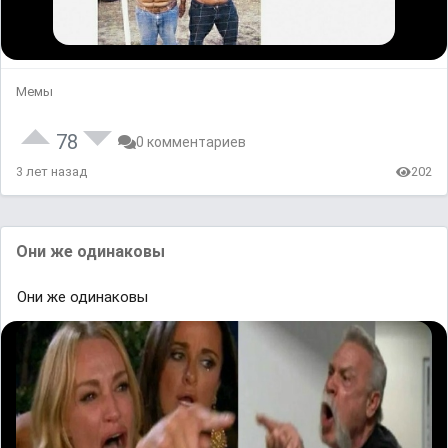
Мемы
78
0 комментариев
3 лет назад
202
Они жe одинакоʙы
Они жe одинакоʙы