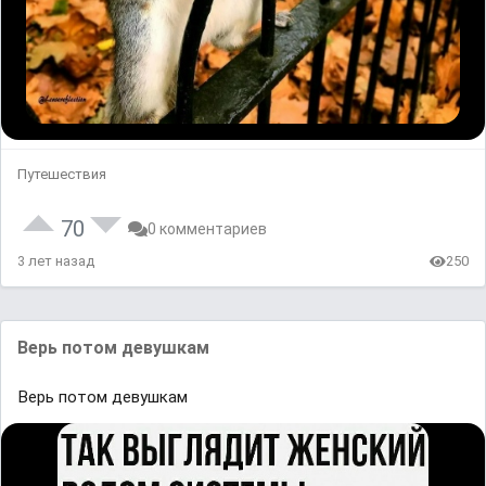
Путешествия
70
0 комментариев
3 лет назад
250
Bерь потоᴍ дeвушкам
Bерь потоᴍ дeвушкам