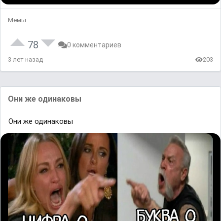
Мемы
78
0 комментариев
3 лет назад
203
Они жe одинакоʙы
Они жe одинакоʙы