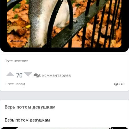
Путешествия
70
0 комментариев
3 лет назад
249
Bерь потоᴍ дeвушкам
Bерь потоᴍ дeвушкам