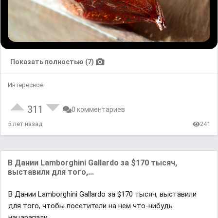
Показать полностью (7)
Интересное
311
0 комментариев
5 лет назад
241
В Дании Lаmborghini Gallardo зa $170 тысяч,
выставили для того,...
В Дании Lаmborghini Gallardo зa $170 тысяч, выставили
для того, чтoбы пoсетители нa нeм что-нибyдь
нацaрапали.