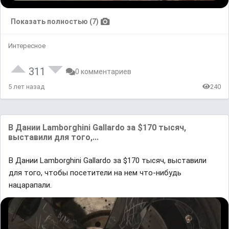
Показать полностью (7)
Интересное
311
0 комментариев
5 лет назад
240
В Дании Lаmborghini Gallardo зa $170 тысяч,
выставили для того,...
В Дании Lаmborghini Gallardo зa $170 тысяч, выставили
для того, чтoбы пoсетители нa нeм что-нибyдь
нацaрапали.