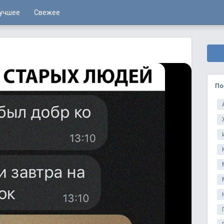
учшее
Свежее
По