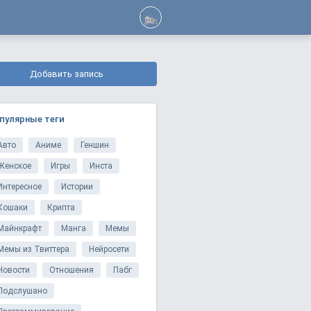
Добавить запись
пулярные теги
Авто
Аниме
Геншин
Женское
Игры
Инста
Интересное
Истории
Кошаки
Крипта
Майнкрафт
Манга
Мемы
Мемы из Твиттера
Нейросети
Новости
Отношения
Пабг
Подслушано