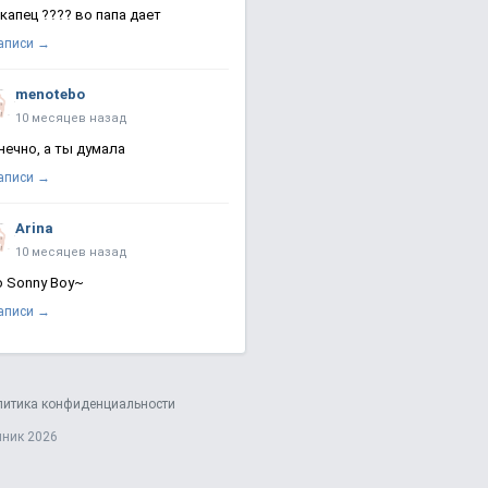
 капец ???? во папа дает
записи →
menotebo
10 месяцев назад
нечно, а ты думала
записи →
Arina
10 месяцев назад
о Sonny Boy~
записи →
литика конфиденциальности
яник 2026