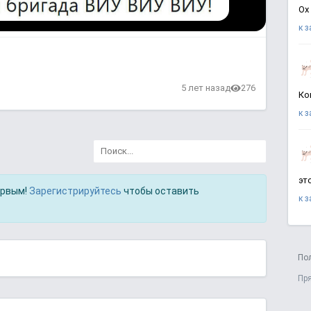
Ох
к 
в
5 лет назад
276
Ко
к 
эт
ервым!
Зарегистрируйтесь
чтобы оставить
к 
По
Пр