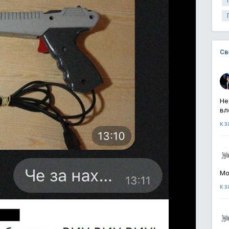
Св
Не
вл
к 
Мо
к 