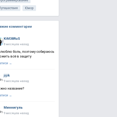
Программирование
Путешествия
Юмор
ежие комментарии
KiM38RuS
8 месяцев назад
 люблю боль, поэтому собираюсь
ожить всё в защиту
записи →
jijik
9 месяцев назад
жно название?
записи →
Миннигуль
9 месяцев назад