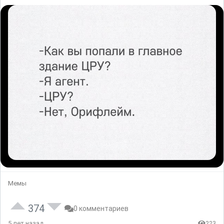
Мемы
374
0 комментариев
5 лет назад
223