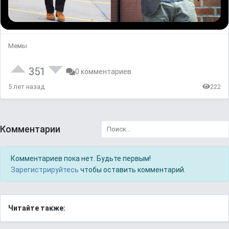
Мемы
351
0 комментариев
5 лет назад
222
Комментарии
Комментариев пока нет. Будьте первым!
Зарегистрируйтесь
чтобы оставить комментарий.
Читайте также: