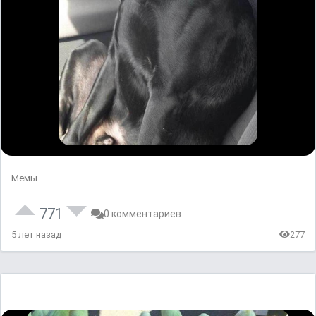
Мемы
771
0 комментариев
5 лет назад
277