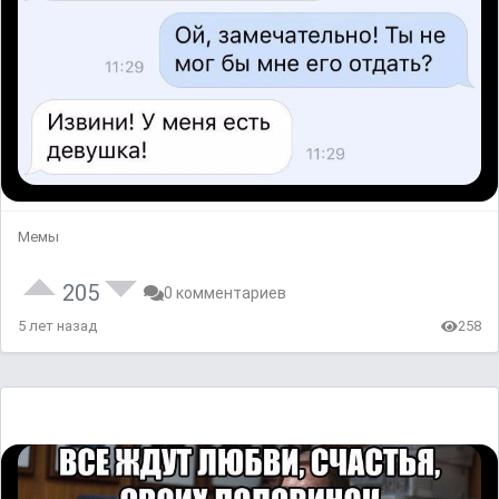
Мемы
205
0 комментариев
5 лет назад
258