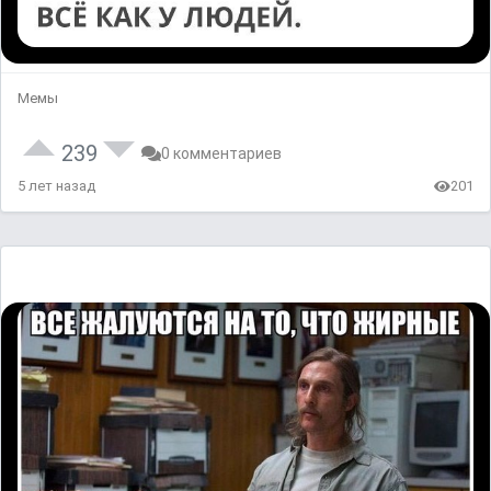
Мемы
239
0 комментариев
5 лет назад
201