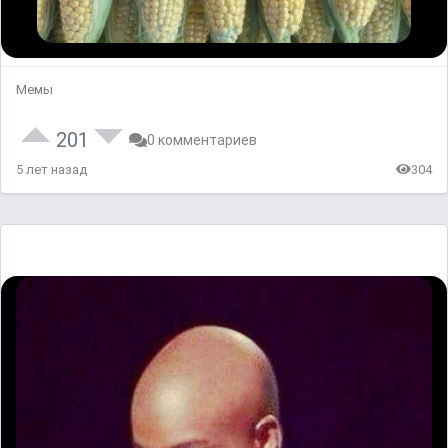
Мемы
201
0 комментариев
5 лет назад
304