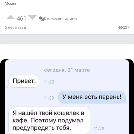
Мемы
461
0 комментариев
5 лет назад
227