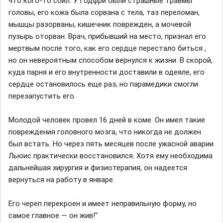
что кого-то сбил. У Годфри были страшные травмы
головы, его кожа была сорвана с тела, таз переломан,
мышцы разорваны, кишечник поврежден, а мочевой
пузырь оторван. Врач, прибывший на место, признал его
мертвым после того, как его сердце перестало биться ,
но он невероятным способом вернулся к жизни. В скорой,
куда парня и его внутренности доставили в одеяле, его
сердце остановилось еще раз, но парамедики смогли
перезапустить его.
Молодой человек провел 16 дней в коме. Он имел такие
повреждения головного мозга, что никогда не должен
был встать. Но через пять месяцев после ужасной аварии
Льюис практически восстановился. Хотя ему необходима
дальнейшая хирургия и физиотерапия, он надеется
вернуться на работу в январе.
Его череп перекроен и имеет неправильную форму, но
самое главное — он жив!''