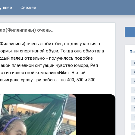
учшее
Свежее
ло(Филлипины) очень...
Филлипины) очень любит бег, но для участия в
формы, ни спортивной обуви. Тогда она обмотала
По
ждый палец отдельно - получилось подобие
такой плачевной ситуации чувство юмора, Рея
отип известной компании «Nike». В этой
ыиграла сразу три забега - на 400, 500 и 800