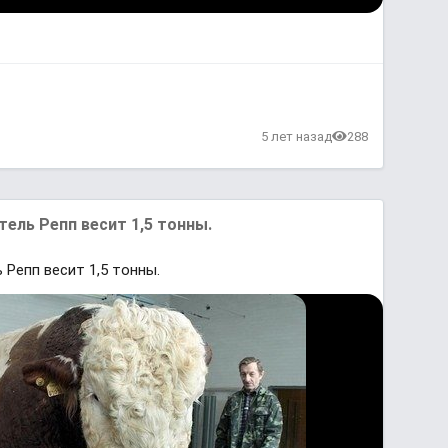
в
5 лет назад
288
ль Репп весит 1,5 тонны.
Репп весит 1,5 тонны.