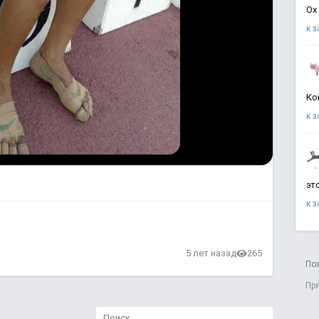
Ох
к 
Ко
к 
эт
к 
5 лет назад
265
По
Пр