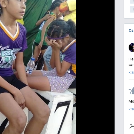
Св
Не
вл
к 
Мо
к 