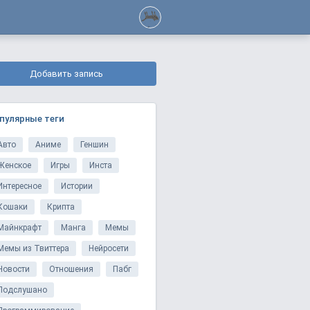
Добавить запись
пулярные теги
Авто
Аниме
Геншин
Женское
Игры
Инста
Интересное
Истории
Кошаки
Крипта
Майнкрафт
Манга
Мемы
Мемы из Твиттера
Нейросети
Новости
Отношения
Пабг
Подслушано