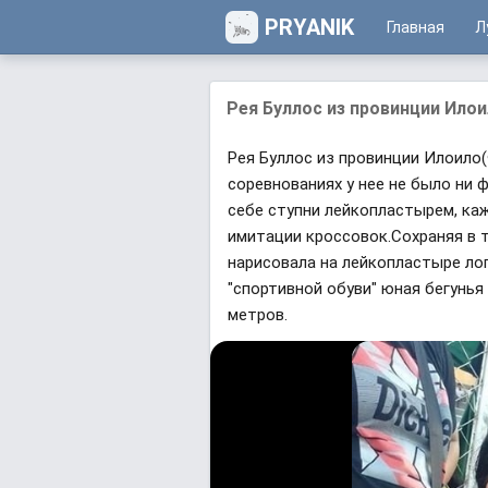
PRYANIK
Главная
Л
Рея Буллос из провинции Илои
Рея Буллос из провинции Илоило(
соревнованиях у нее не было ни 
себе ступни лейкопластырем, ка
имитации кроссовок.Сохраняя в 
нарисовала на лейкопластыре лог
"спортивной обуви" юная бегунья в
метров.