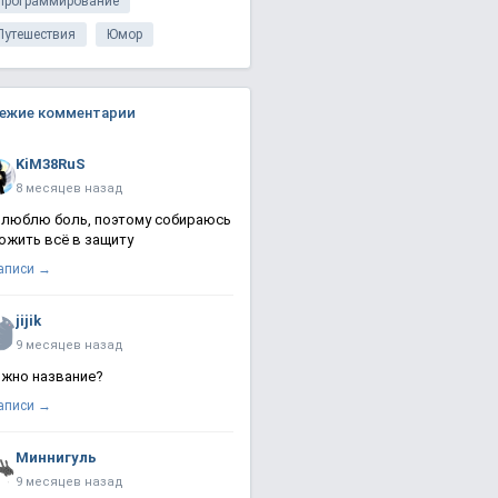
Программирование
Путешествия
Юмор
ежие комментарии
KiM38RuS
8 месяцев назад
 люблю боль, поэтому собираюсь
ожить всё в защиту
записи →
jijik
9 месяцев назад
жно название?
записи →
Миннигуль
9 месяцев назад