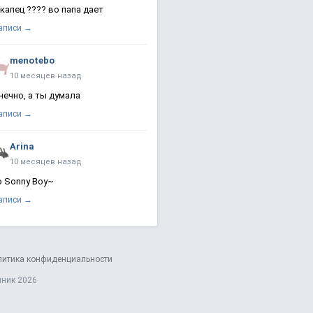
 капец ???? во папа дает
записи →
menotebo
10 месяцев назад
нечно, а ты думала
записи →
Arina
10 месяцев назад
о Sonny Boy~
записи →
литика конфиденциальности
яник 2026