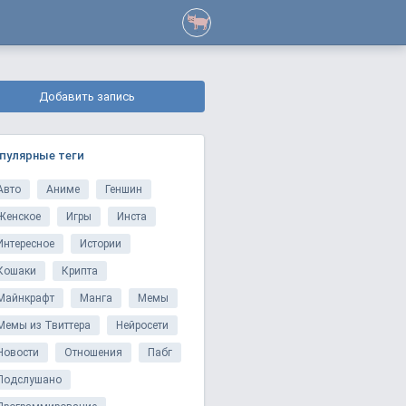
Добавить запись
пулярные теги
Авто
Аниме
Геншин
Женское
Игры
Инста
Интересное
Истории
Кошаки
Крипта
Майнкрафт
Манга
Мемы
Мемы из Твиттера
Нейросети
Новости
Отношения
Пабг
Подслушано