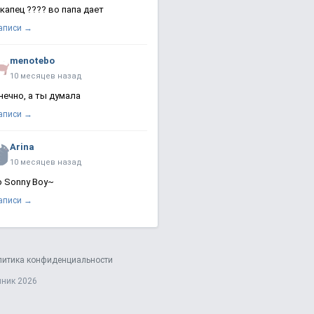
 капец ???? во папа дает
записи →
menotebo
10 месяцев назад
нечно, а ты думала
записи →
Arina
10 месяцев назад
о Sonny Boy~
записи →
литика конфиденциальности
яник 2026