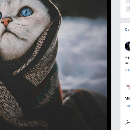
Св
Не
вл
к 
Мо
к 