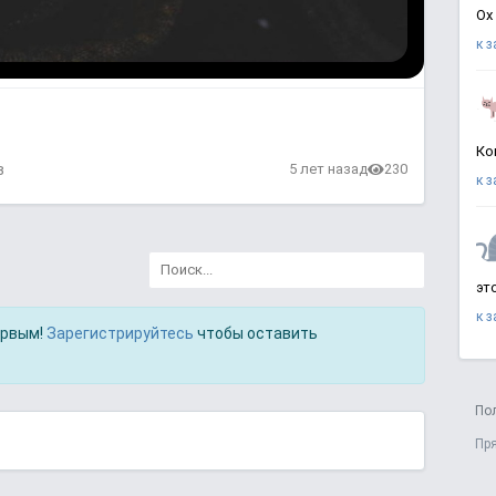
Ох
к 
Ко
в
5 лет назад
230
к 
эт
к 
ервым!
Зарегистрируйтесь
чтобы оставить
По
Пр