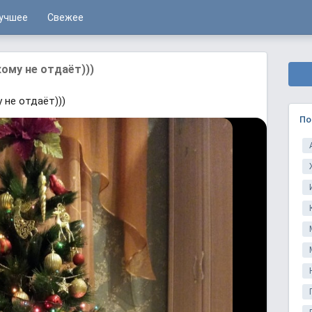
учшее
Свежее
ому не отдаёт)))
 не отдаёт)))
По