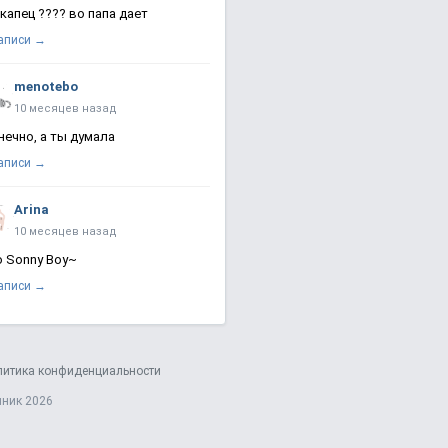
 капец ???? во папа дает
записи →
menotebo
10 месяцев назад
нечно, а ты думала
записи →
Arina
10 месяцев назад
о Sonny Boy~
записи →
литика конфиденциальности
яник 2026