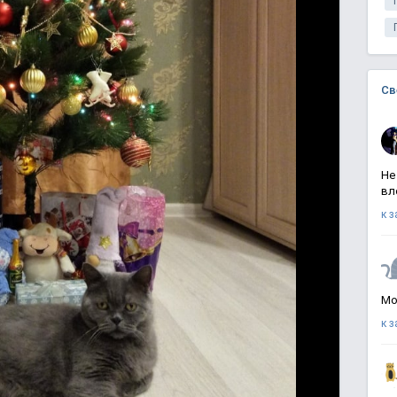
Св
Не
вл
к 
Мо
к 