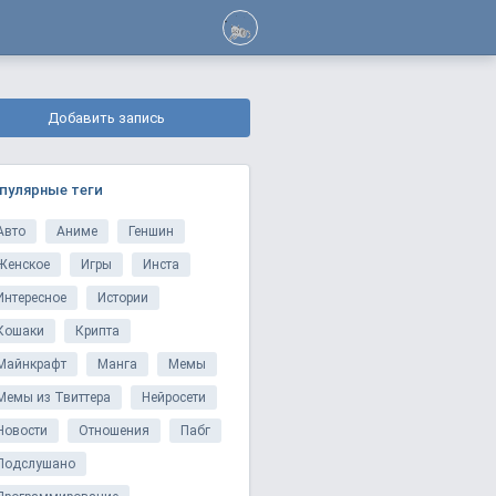
Добавить запись
пулярные теги
Авто
Аниме
Геншин
Женское
Игры
Инста
Интересное
Истории
Кошаки
Крипта
Майнкрафт
Манга
Мемы
Мемы из Твиттера
Нейросети
Новости
Отношения
Пабг
Подслушано