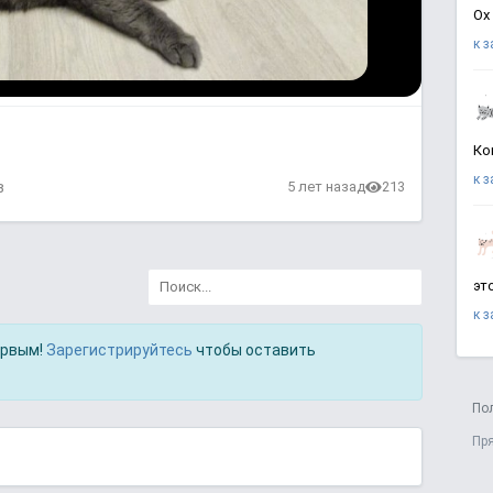
Ох
к 
Ко
к 
в
5 лет назад
213
эт
к 
ервым!
Зарегистрируйтесь
чтобы оставить
По
Пр