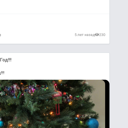
в
5 лет назад
230
од!!!
!!