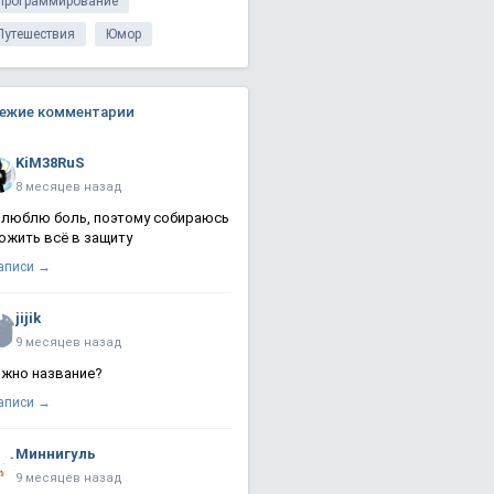
Программирование
Путешествия
Юмор
ежие комментарии
KiM38RuS
8 месяцев назад
 люблю боль, поэтому собираюсь
ожить всё в защиту
записи →
jijik
9 месяцев назад
жно название?
записи →
Миннигуль
9 месяцев назад