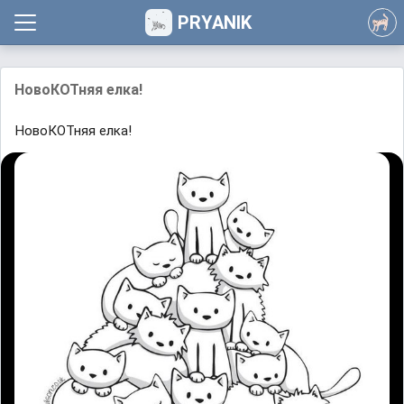
PRYANIK
НовоКОТняя елка!
НовоКОТняя елка!