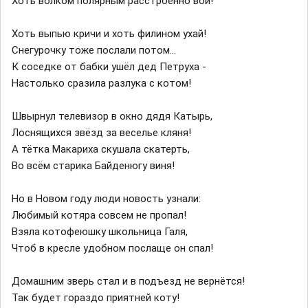
Хоть волком полярным расстроенно вой!
Хоть выпью кричи и хоть филином ухай!
Снегурочку тоже послали потом...
К соседке от бабки ушёл дед Петруха -
Настолько сразила разлука с котом!
Швырнул телевизор в окно дядя Катырь,
Лоснящихся звёзд за веселье кляня!
А тётка Макариха скушала скатерть,
Во всём старика Байденюгу виня!
Но в Новом году люди новость узнали:
Любимый котяра совсем не пропал!
Взяла котофеюшку школьница Галя,
Чтоб в кресле удобном послаще он спал!
Домашним зверь стал и в подъезд не вернётся!
Так будет гораздо приятней коту!