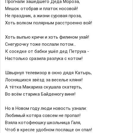
Прогнали зашедшего Деда Мороза,
Мешок отобрав и платок носовой!
Не праздник, а жизни суровая проза,
Хоть волком полярным расстроенно вой!
Хоть выпью кричи и хоть филином ухай!
Снегурочку тоже послали потом...
К соседке от бабки ушёл дед Петруха -
Настолько сразила разлука с котом!
Швырнул телевизор в окно дядя Катырь,
Лоснящихся звёзд за веселье кляня!
А тётка Макариха скушала скатерть,
Во всём старика Байденюгу виня!
Но в Новом году люди новость узнали:
Любимый котяра совсем не пропал!
Взяла котофеюшку школьница Галя,
Чтоб в кресле удобном послаще он спал!