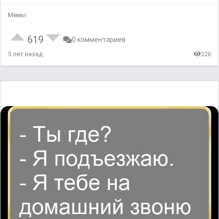
Мемы
619
0 комментариев
5 лет назад
226