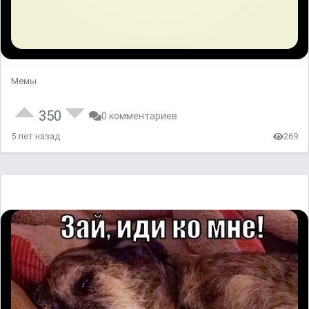
Мемы
350
0 комментариев
5 лет назад
269