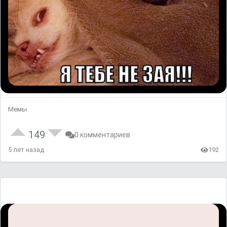
Мемы
149
0 комментариев
5 лет назад
192