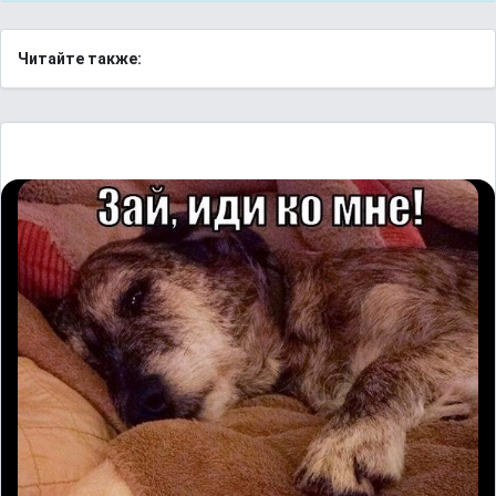
Читайте также: