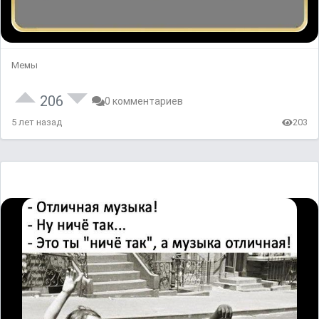
Мемы
206
0 комментариев
5 лет назад
203