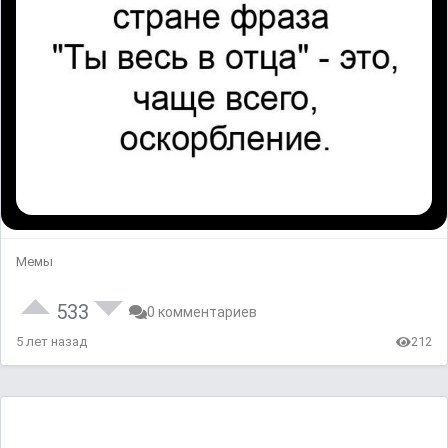
Мемы
533
0 комментариев
5 лет назад
212