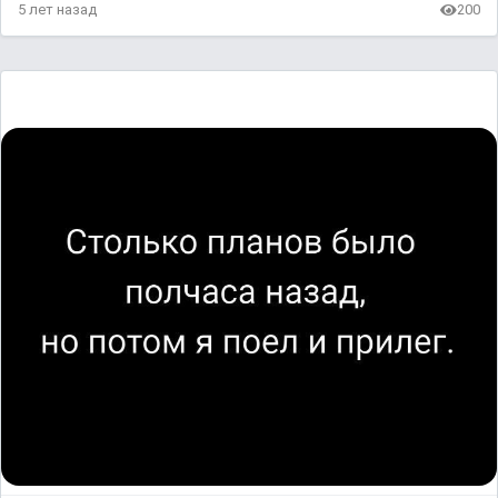
5 лет назад
200