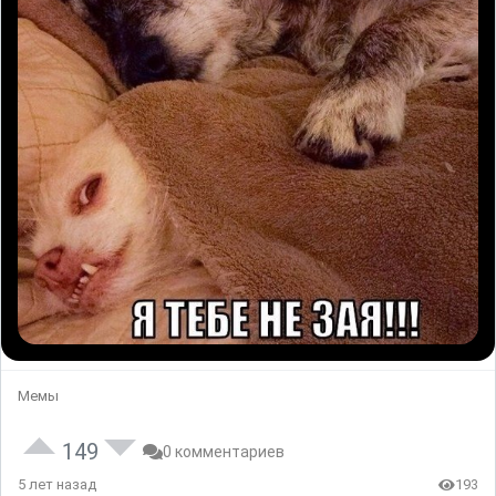
Мемы
149
0 комментариев
5 лет назад
193