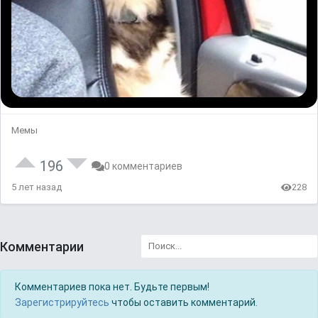
Мемы
196
0 комментариев
5 лет назад
228
Комментарии
Комментариев пока нет. Будьте первым!
Зарегистрируйтесь
чтобы оставить комментарий.