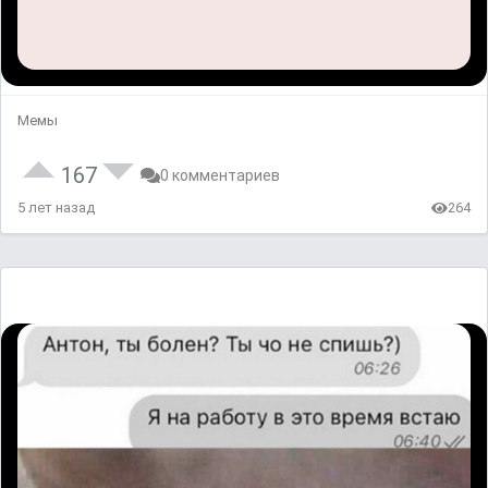
Мемы
167
0 комментариев
5 лет назад
264