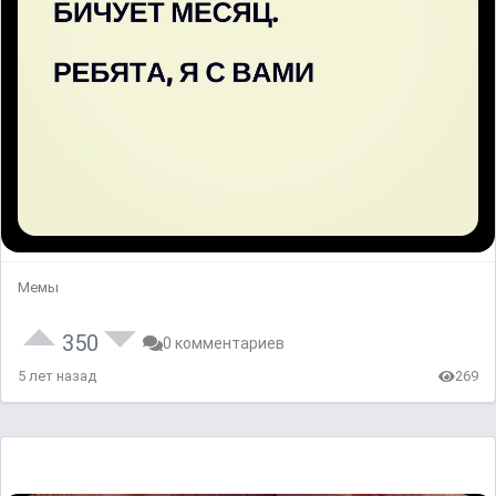
Мемы
350
0 комментариев
5 лет назад
269