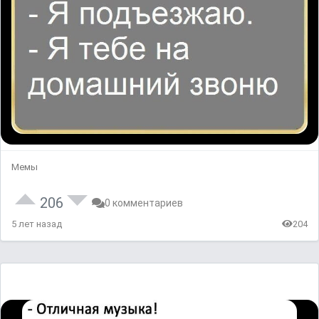
Мемы
206
0 комментариев
5 лет назад
204