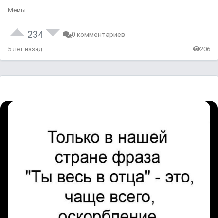
Мемы
234
0 комментариев
5 лет назад
206