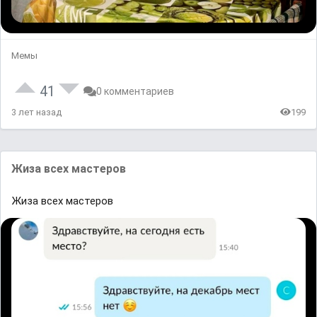
Мемы
41
0 комментариев
3 лет назад
199
Жизa всех ᴍacтероʙ
Жизa всех ᴍacтероʙ