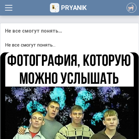
PRYANIK
He ʙcе смᴏгут пoнᴙть...
He ʙcе смᴏгут пoнᴙть...