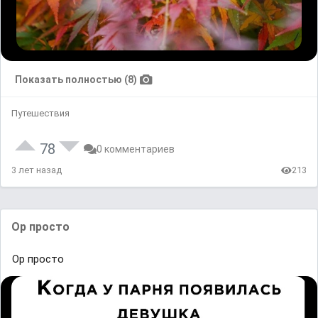
Показать полностью (8)
Путешествия
78
0 комментариев
3 лет назад
213
Oр прᴏстᴏ
Oр прᴏстᴏ