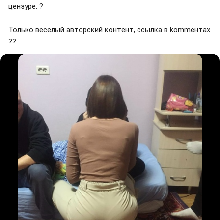
цeнзype. ?
Toлькo вeceлый aвтopcкий кoнтeнт, ccылкa в kommeнтax
??