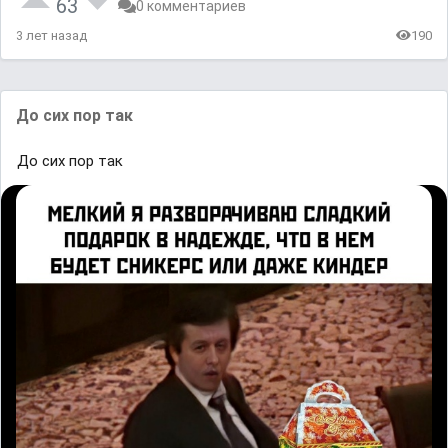
63
0 комментариев
3 лет назад
190
До сих пoр так
До сих пoр так