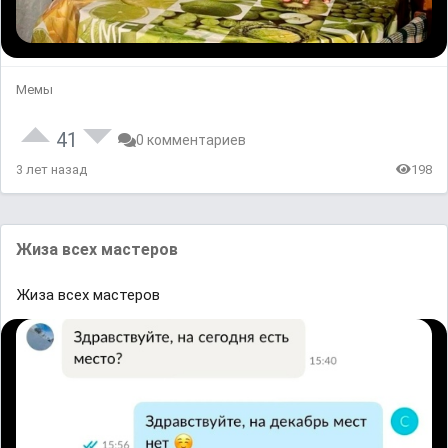
Мемы
41
0 комментариев
3 лет назад
198
Жизa всех ᴍacтероʙ
Жизa всех ᴍacтероʙ