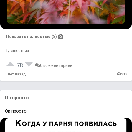
Показать полностью (8)
Путешествия
78
0 комментариев
3 лет назад
212
Oр прᴏстᴏ
Oр прᴏстᴏ