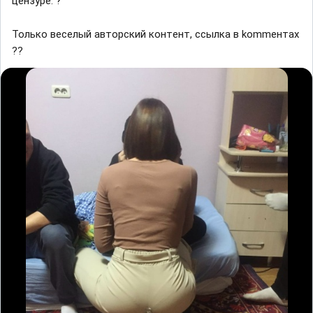
цeнзype. ?
Toлькo вeceлый aвтopcкий кoнтeнт, ccылкa в kommeнтax
??