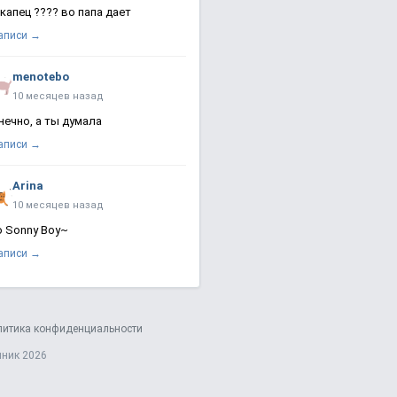
 капец ???? во папа дает
записи →
menotebo
10 месяцев назад
нечно, а ты думала
записи →
Arina
10 месяцев назад
о Sonny Boy~
записи →
литика конфиденциальности
яник 2026