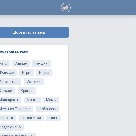
Добавить запись
пулярные теги
Авто
Аниме
Геншин
Женское
Игры
Инста
Интересное
Истории
Кошаки
Крипта
Майнкрафт
Манга
Мемы
Мемы из Твиттера
Нейросети
Новости
Отношения
Пабг
Подслушано