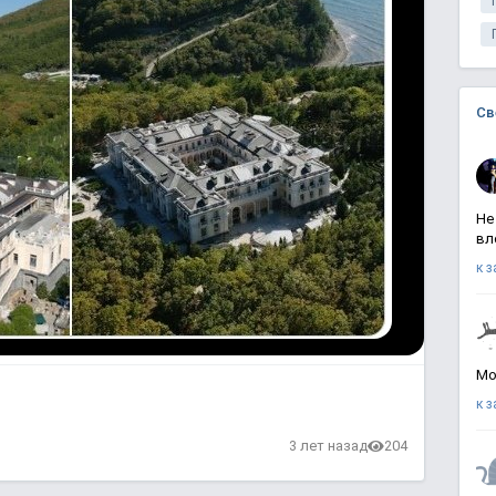
Св
Не
вл
к 
Мо
к 
3 лет назад
204