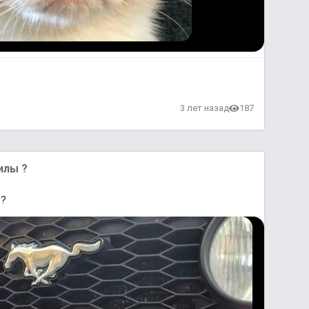
3 лет назад
187
илы ?
 ?