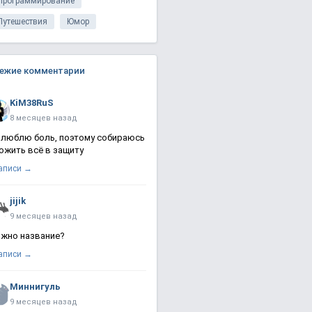
Программирование
Путешествия
Юмор
ежие комментарии
KiM38RuS
8 месяцев назад
 люблю боль, поэтому собираюсь
ожить всё в защиту
записи →
jijik
9 месяцев назад
жно название?
записи →
Миннигуль
9 месяцев назад