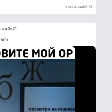
3 лет назад
176
и в 2к21
 2к21