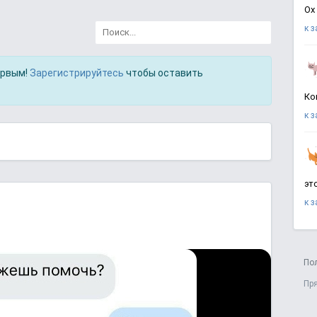
Ох
к 
ервым!
Зарегистрируйтесь
чтобы оставить
Ко
к 
эт
к 
По
Пр