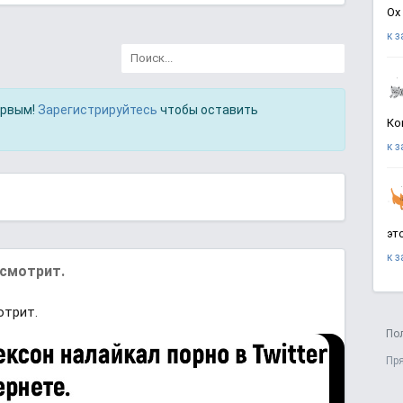
Ох
к 
ервым!
Зарегистрируйтесь
чтобы оставить
Ко
к 
эт
к 
 смотрит.
отрит.
По
Пр