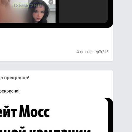
3 лет назад
245
а прекрасна!
рекрасна!