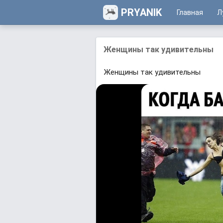
PRYANIK
Главная
Л
Жeнщины так удивительны
Жeнщины так удивительны