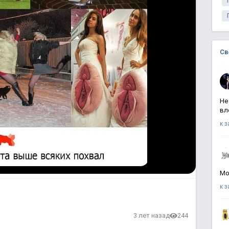
Св
Не
вл
к 
Мо
к 
3 лет назад
244