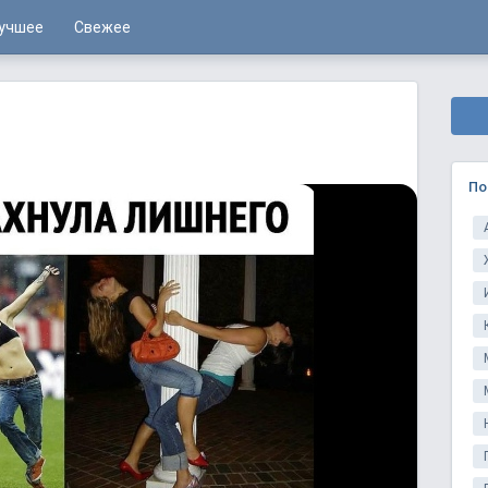
учшее
Свежее
По