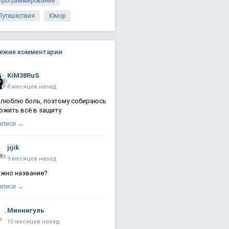
Программирование
Путешествия
Юмор
ежие комментарии
KiM38RuS
8 месяцев назад
 люблю боль, поэтому собираюсь
ожить всё в защиту
записи →
jijik
9 месяцев назад
жно название?
записи →
Миннигуль
10 месяцев назад