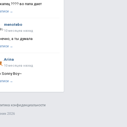
 капец ???? во папа дает
записи →
menotebo
10 месяцев назад
нечно, а ты думала
записи →
Arina
10 месяцев назад
о Sonny Boy~
записи →
литика конфиденциальности
яник 2026