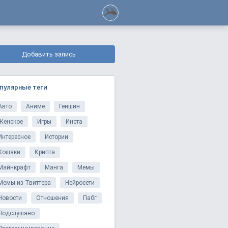
Добавить запись
пулярные теги
Авто
Аниме
Геншин
Женское
Игры
Инста
Интересное
Истории
Кошаки
Крипта
Майнкрафт
Манга
Мемы
Мемы из Твиттера
Нейросети
Новости
Отношения
Пабг
Подслушано