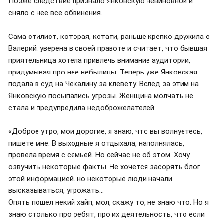
Позже следствие признало Янковскую невиновной и
сняло с нее все обвинения.
Сама стилист, которая, кстати, раньше крепко дружила с
Валерий, уверена в своей правоте и считает, что бывшая
приятельница хотела привлечь внимание аудитории,
придумывая про нее небылицы. Теперь уже Янковская
подала в суд на Чекалину за клевету. Вслед за этим на
Янковскую посыпались угрозы. Женщина молчать не
стала и предупредила недоброжелателей.
«Доброе утро, мои дорогие, я знаю, что вы волнуетесь,
пишете мне. В выходные я отдыхала, наполнялась,
провела время с семьей. Но сейчас не об этом. Хочу
озвучить некоторые факты. Не хочется засорять блог
этой информацией, но некоторые люди начали
высказываться, угрожать…
Опять пошел некий хайп, мол, скажу то, не знаю что. Но я
знаю столько про ребят, про их деятельность, что если