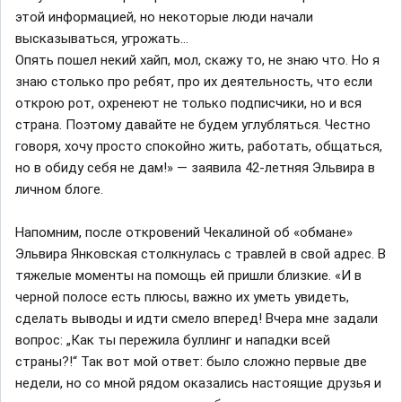
этой информацией, но некоторые люди начали
высказываться, угрожать…
Опять пошел некий хайп, мол, скажу то, не знаю что. Но я
знаю столько про ребят, про их деятельность, что если
открою рот, охренеют не только подписчики, но и вся
страна. Поэтому давайте не будем углубляться. Честно
говоря, хочу просто спокойно жить, работать, общаться,
но в обиду себя не дам!» — заявила 42-летняя Эльвира в
личном блоге.
Напомним, после откровений Чекалиной об «обмане»
Эльвира Янковская столкнулась с травлей в свой адрес. В
тяжелые моменты на помощь ей пришли близкие. «И в
черной полосе есть плюсы, важно их уметь увидеть,
сделать выводы и идти смело вперед! Вчера мне задали
вопрос: „Как ты пережила буллинг и нападки всей
страны?!“ Так вот мой ответ: было сложно первые две
недели, но со мной рядом оказались настоящие друзья и