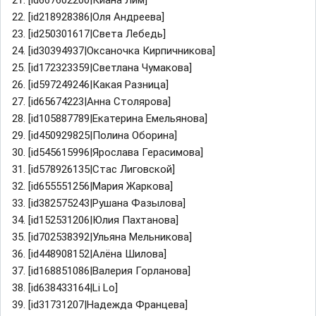
22. [id218928386|Оля Андреева]
23. [id250301617|Света Лебедь]
24. [id30394937|Оксаночка Кирпичникова]
25. [id172323359|Светлана Чумакова]
26. [id597249246|Какая Разница]
27. [id65674223|Анна Столярова]
28. [id105887789|Екатерина Емельянова]
29. [id450929825|Полина Оборина]
30. [id545615996|Ярослава Герасимова]
31. [id578926135|Стас Лиговской]
32. [id655551256|Мария Жаркова]
33. [id382575243|Рушана Фазылова]
34. [id152531206|Юлия Пахтанова]
35. [id702538392|Ульяна Мельникова]
36. [id448908152|Алёна Шилова]
37. [id168851086|Валерия Горланова]
38. [id638433164|Li Lo]
39. [id31731207|Надежда Францева]