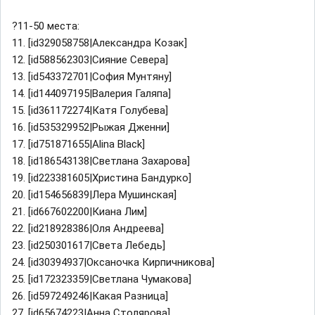
?11-50 места:
11. [id329058758|Александра Козак]
12. [id588562303|Сияние Севера]
13. [id543372701|София Мунтяну]
14. [id144097195|Валерия Галяпа]
15. [id361172274|Катя Голубева]
16. [id535329952|Рыжая Дженни]
17. [id751871655|Alina Black]
18. [id186543138|Светлана Захарова]
19. [id223381605|Христина Бандурко]
20. [id154656839|Лера Мушинская]
21. [id667602200|Киана Лим]
22. [id218928386|Оля Андреева]
23. [id250301617|Света Лебедь]
24. [id30394937|Оксаночка Кирпичникова]
25. [id172323359|Светлана Чумакова]
26. [id597249246|Какая Разница]
27. [id65674223|Анна Столярова]