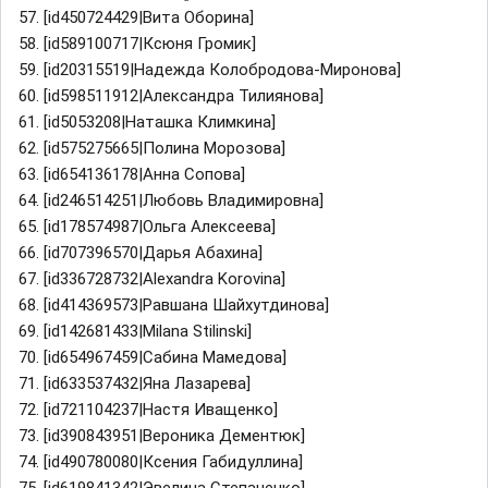
57. [id450724429|Вита Оборина]
58. [id589100717|Ксюня Громик]
59. [id20315519|Надежда Колобродова-Миронова]
60. [id598511912|Александра Тилиянова]
61. [id5053208|Наташка Климкина]
62. [id575275665|Полина Морозова]
63. [id654136178|Анна Сопова]
64. [id246514251|Любовь Владимировна]
65. [id178574987|Ольга Алексеева]
66. [id707396570|Дарья Абахина]
67. [id336728732|Alexandra Korovina]
68. [id414369573|Равшана Шайхутдинова]
69. [id142681433|Milana Stilinski]
70. [id654967459|Сабина Мамедова]
71. [id633537432|Яна Лазарева]
72. [id721104237|Настя Иващенко]
73. [id390843951|Вероника Дементюк]
74. [id490780080|Ксения Габидуллина]
75. [id619841342|Эвелина Степаненко]