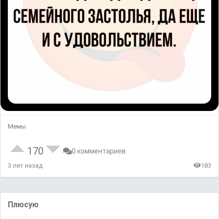
Мемы
170
0 комментариев
3 лет назад
183
Плюсую