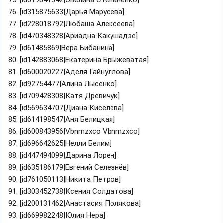
76. [id315875633|Дарья Марусева]
77. [id228018792|Любаша Алексеева]
78. [id470348328|Ариадна Какушадзе]
79. [id61485869|Вера Бибанина]
80. [id142883068|Екатерина Брыжеватая]
81. [id600020227|Аделя Гайнуллова]
82. [id92754477|Алина Лысенко]
83. [id709428308|Катя Древичук]
84. [id569634707|Диана Киселёва]
85. [id614198547|Аня Белицкая]
86. [id600843956|Vbnmzxco Vbnmzxco]
87. [id696642625|Нелли Белим]
88. [id447494099|Дарина Лорен]
89. [id635186179|Евгений Селезнёв]
90. [id761050113|Никита Петров]
91. [id303452738|Ксения Солдатова]
92. [id200131462|Анастасия Полякова]
93. [id669982248|Юлия Нера]