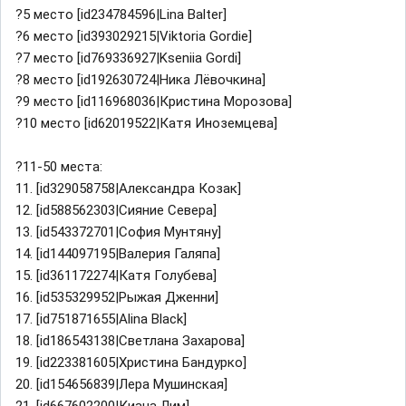
?5 место [id234784596|Lina Balter]
?6 место [id393029215|Viktoria Gordie]
?7 место [id769336927|Kseniia Gordi]
?8 место [id192630724|Ника Лёвочкина]
?9 место [id116968036|Кристина Морозова]
?10 место [id62019522|Катя Иноземцева]
?11-50 места:
11. [id329058758|Александра Козак]
12. [id588562303|Сияние Севера]
13. [id543372701|София Мунтяну]
14. [id144097195|Валерия Галяпа]
15. [id361172274|Катя Голубева]
16. [id535329952|Рыжая Дженни]
17. [id751871655|Alina Black]
18. [id186543138|Светлана Захарова]
19. [id223381605|Христина Бандурко]
20. [id154656839|Лера Мушинская]
21. [id667602200|Киана Лим]