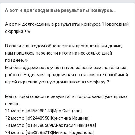
А вот и долгожданные результаты конкурса...
А вот и долгожданные результаты конкурса "Новогодний
сюрприз"! ❄
В связи с выходом обновления и праздничными днями,
нам пришлось перенести итоги на несколько дней
позднее. ✨
Мы благодарим всех участников за ваши замечательные
работы. Надеемся, праздничная нотка вместе с любимой
игрой скрасила уютную домашнюю атмосферу. ?
Мы готовы огласить результаты голосования уже прямо
сейчас.
?1 место [id455988148|Ира Ситцева]
?2 место [id92448958|Кристина Ившина]
?3 место [id184786569|Анастасия Накцева]
?4 место [id538985218|Нигина Раджапова]