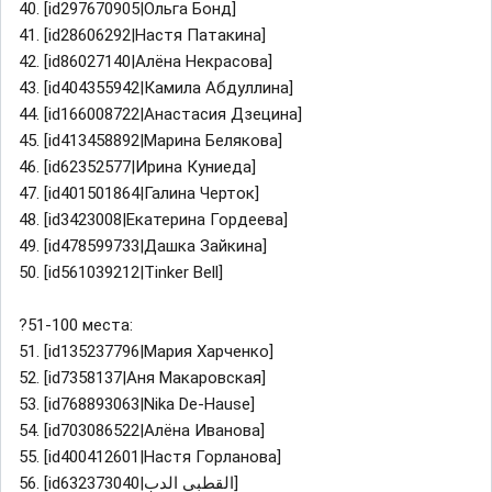
40. [id297670905|Ольга Бонд]
41. [id28606292|Настя Патакина]
42. [id86027140|Алёна Некрасова]
43. [id404355942|Камила Абдуллина]
44. [id166008722|Анастасия Дзецина]
45. [id413458892|Марина Белякова]
46. [id62352577|Ирина Куниеда]
47. [id401501864|Галина Черток]
48. [id3423008|Екатерина Гордеева]
49. [id478599733|Дашка Зайкина]
50. [id561039212|Tinker Bell]
?51-100 места:
51. [id135237796|Мария Харченко]
52. [id7358137|Аня Макаровская]
53. [id768893063|Nika De-Hause]
54. [id703086522|Алёна Иванова]
55. [id400412601|Настя Горланова]
56. [id632373040|القطبي الدب]