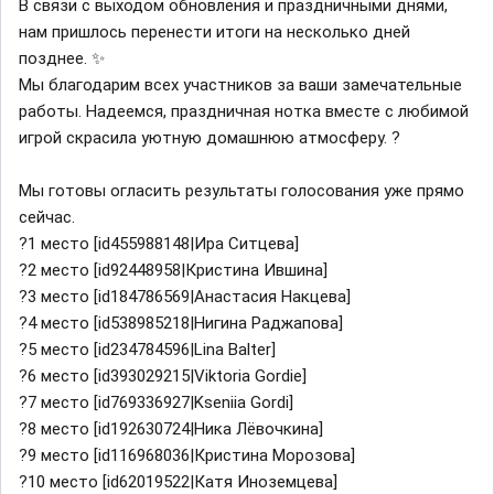
В связи с выходом обновления и праздничными днями,
нам пришлось перенести итоги на несколько дней
позднее. ✨
Мы благодарим всех участников за ваши замечательные
работы. Надеемся, праздничная нотка вместе с любимой
игрой скрасила уютную домашнюю атмосферу. ?
Мы готовы огласить результаты голосования уже прямо
сейчас.
?1 место [id455988148|Ира Ситцева]
?2 место [id92448958|Кристина Ившина]
?3 место [id184786569|Анастасия Накцева]
?4 место [id538985218|Нигина Раджапова]
?5 место [id234784596|Lina Balter]
?6 место [id393029215|Viktoria Gordie]
?7 место [id769336927|Kseniia Gordi]
?8 место [id192630724|Ника Лёвочкина]
?9 место [id116968036|Кристина Морозова]
?10 место [id62019522|Катя Иноземцева]