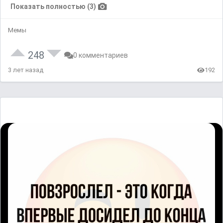
Показать полностью (3)
Мемы
248
0 комментариев
3 лет назад
192