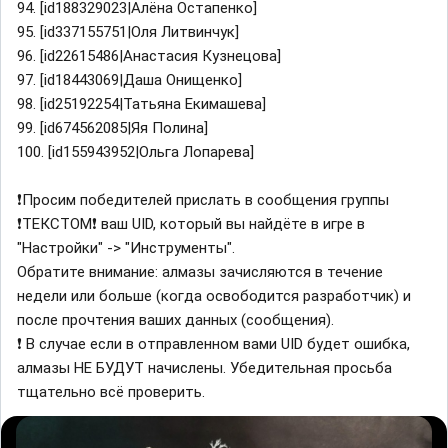
94. [id188329023|Алёна Остапенко]
95. [id337155751|Оля Литвинчук]
96. [id22615486|Анастасия Кузнецова]
97. [id18443069|Даша Онищенко]
98. [id25192254|Татьяна Екимашева]
99. [id674562085|Яя Полина]
100. [id155943952|Ольга Лопарева]
❗Просим победителей прислать в сообщения группы
❗ТЕКСТОМ❗ ваш UID, который вы найдёте в игре в
"Настройки" -> "Инструменты".
Обратите внимание: алмазы зачисляются в течение
недели или больше (когда освободится разработчик) и
после прочтения ваших данных (сообщения).
❗ В случае если в отправленном вами UID будет ошибка,
алмазы НЕ БУДУТ начислены. Убедительная просьба
тщательно всё проверить.