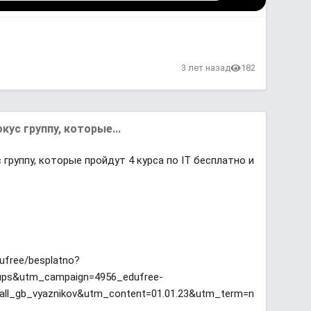
3 лет назад
182
кус группу, которые...
 группу, которые пройдут 4 курса по IT бесплатно и
dufree/besplatno?
ps&utm_campaign=4956_edufree-
_all_gb_vyaznikov&utm_content=01.01.23&utm_term=n