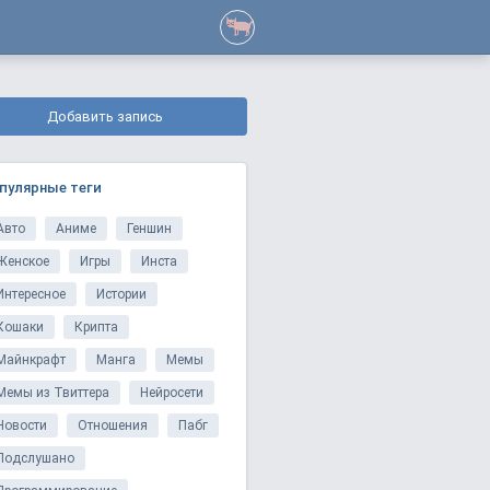
Добавить запись
пулярные теги
Авто
Аниме
Геншин
Женское
Игры
Инста
Интересное
Истории
Кошаки
Крипта
Майнкрафт
Манга
Мемы
Мемы из Твиттера
Нейросети
Новости
Отношения
Пабг
Подслушано