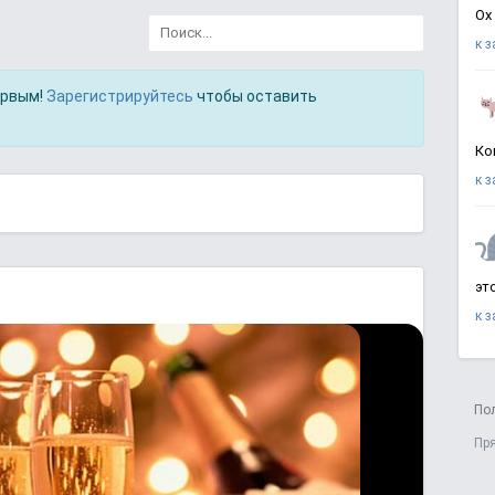
Ох
к 
ервым!
Зарегистрируйтесь
чтобы оставить
Ко
к 
эт
к 
По
Пр