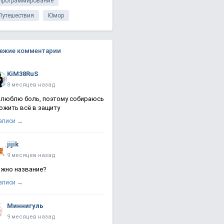
Программирование
Путешествия
Юмор
ежие комментарии
KiM38RuS
8 месяцев назад
 люблю боль, поэтому собираюсь
ожить всё в защиту
записи →
jijik
9 месяцев назад
жно название?
записи →
Миннигуль
9 месяцев назад