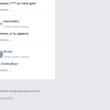
 капец ???? во папа дает
записи →
menotebo
10 месяцев назад
нечно, а ты думала
записи →
Arina
10 месяцев назад
о Sonny Boy~
записи →
литика конфиденциальности
яник 2026