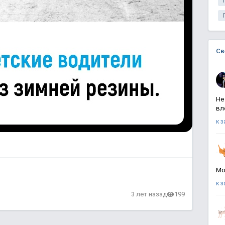
Св
Не
вл
к 
Мо
к 
3 лет назад
199