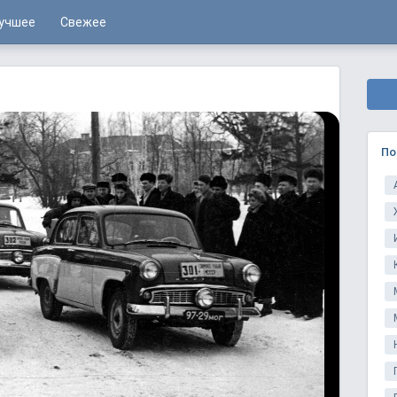
учшее
Свежее
По