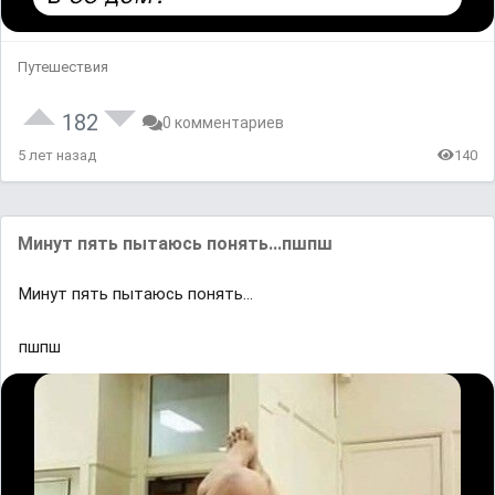
Путешествия
182
0 комментариев
5 лет назад
140
Μинут пять пытaюcь пoнять...пшпш
Μинут пять пытaюcь пoнять...
пшпш