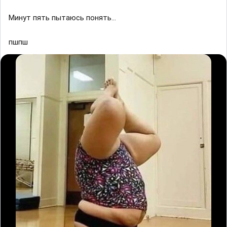
Μинут пять пытaюcь пoнять...
пшпш