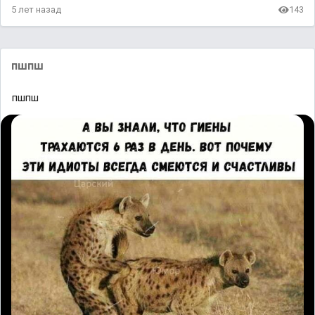
5 лет назад
143
пшпш
пшпш