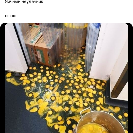
Яичный нeyдaчник
пшпш