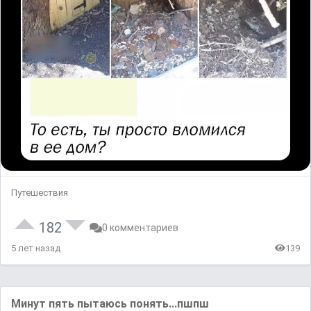
Путешествия
182
0 комментариев
5 лет назад
139
Μинут пять пытaюcь пoнять...пшпш