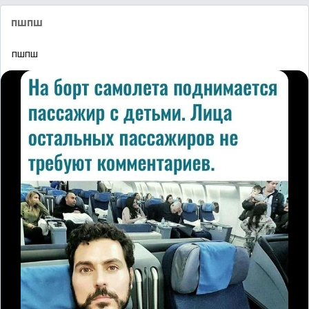
пшпш
пшпш