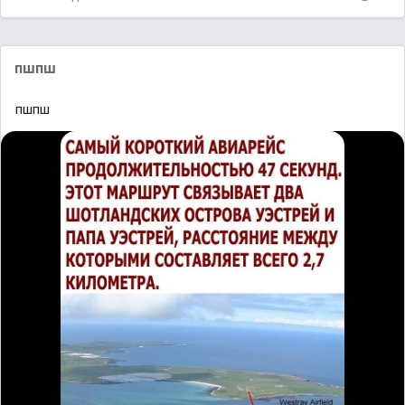
пшпш
пшпш