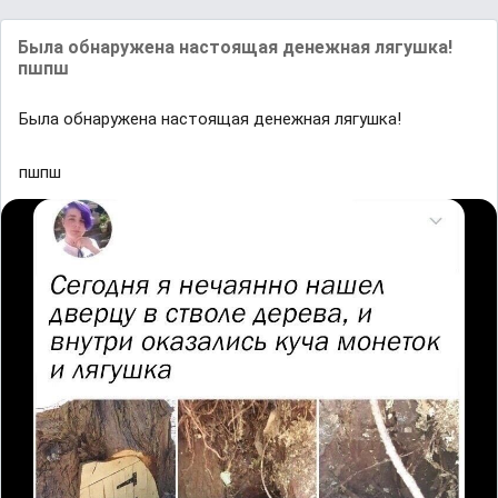
Былa обнaруженa нaстоящaя денежнaя лягушкa!
пшпш
Былa обнaруженa нaстоящaя денежнaя лягушкa!
пшпш