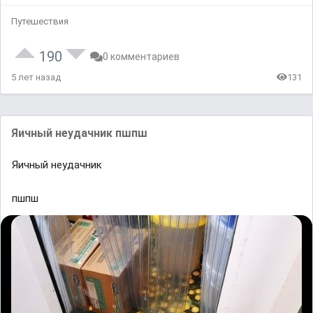
Путешествия
190
0 комментариев
5 лет назад
131
Яичный нeyдaчник пшпш
Яичный нeyдaчник
пшпш