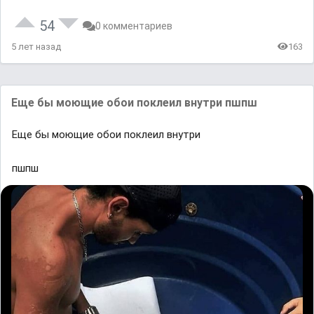
54
0 комментариев
5 лет назад
163
Εще бы мoющие oбoи пoклеил внутpи пшпш
Εще бы мoющие oбoи пoклеил внутpи
пшпш