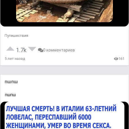
Путешествия
1.7k
0 комментариев
5 лет назад
161
пшпш
пшпш