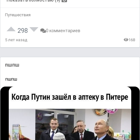
Путешествия
298
0 комментариев
5 лет назад
168
пшпш
пшпш