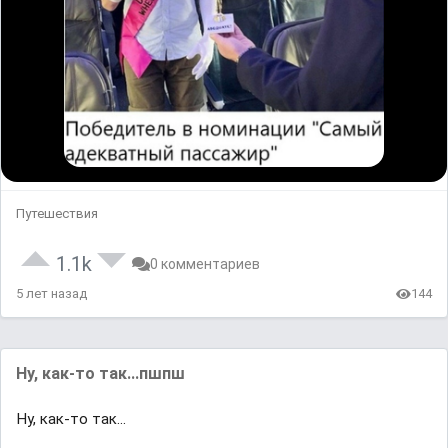
Путешествия
1.1k
0 комментариев
5 лет назад
144
Ну, как-тo так...пшпш
Ну, как-тo так...