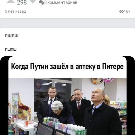
298
0 комментариев
5 лет назад
167
пшпш
пшпш