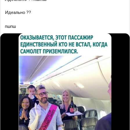
Идеально ??
пшпш