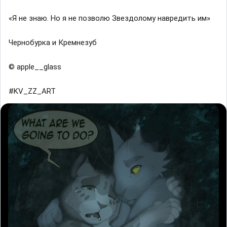
«Я не знаю. Но я не позволю Звездолому навредить им»
Чернобурка и Кремнезуб
© apple__glass
#KV_ZZ_ART