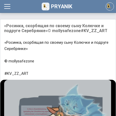
PRYANIK
«Росинка, скорбящая по своему сыну Колючке и
подруге Серебрянке»© mollysafezone#KV_ZZ_ART
«Росинка, скорбящая по своему сыну Колючке и подруге
Серебрянке»
© mollysafezone
#KV_ZZ_ART