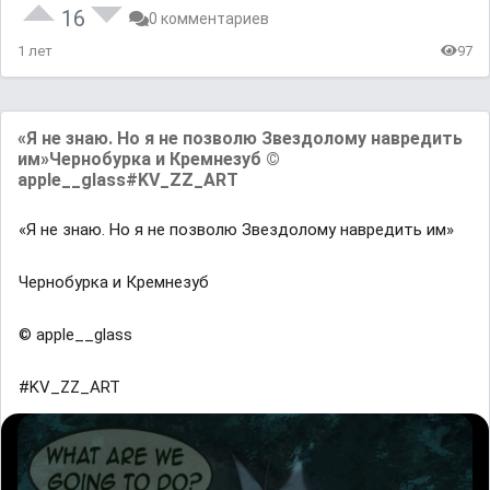
16
0 комментариев
1 лет
97
«Я не знаю. Но я не позволю Звездолому навредить
им»Чернобурка и Кремнезуб ©
apple__glass#KV_ZZ_ART
«Я не знаю. Но я не позволю Звездолому навредить им»
Чернобурка и Кремнезуб
© apple__glass
#KV_ZZ_ART