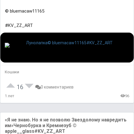
© bluemacaw11165
#KV_ZZ_ART
Кошаки
16
0 комментариев
1 лет
96
«Я не знаю. Но я не позволю Звездолому навредить
им»Чернобурка и Кремнезуб ©
apple__glass#KV_ZZ_ART