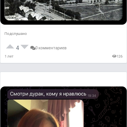
Подслушано
4
0 комментариев
1 лет
126