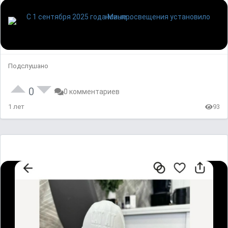
Подслушано
0
0 комментариев
1 лет
93