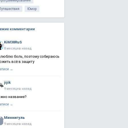
Программирование
Путешествия
Юмор
ежие комментарии
KiM38RuS
8 месяцев назад
 люблю боль, поэтому собираюсь
ожить всё в защиту
записи →
jijik
9 месяцев назад
жно название?
записи →
Миннигуль
9 месяцев назад