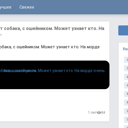
учшее
Свежее
т собака, с ошейником. Может узнает кто. На
.
обака, с ошейником. Может узнает кто. На морде
По
1 лет
84