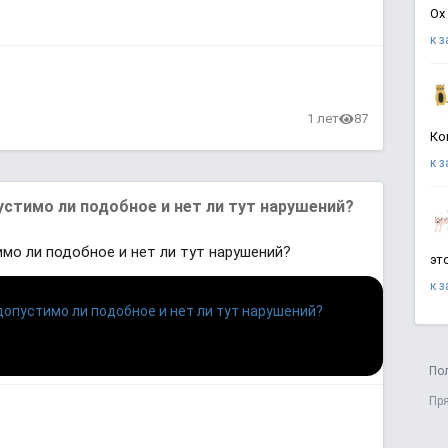
Ох
к 
1 лет
87
Ко
к 
устимо ли подобное и нет ли тут нарушений?
мо ли подобное и нет ли тут нарушений?
эт
к 
По
Пр