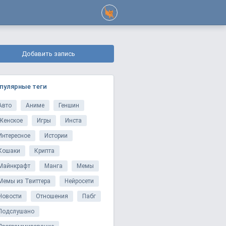
Добавить запись
пулярные теги
Авто
Аниме
Геншин
Женское
Игры
Инста
Интересное
Истории
Кошаки
Крипта
Майнкрафт
Манга
Мемы
Мемы из Твиттера
Нейросети
Новости
Отношения
Пабг
Подслушано