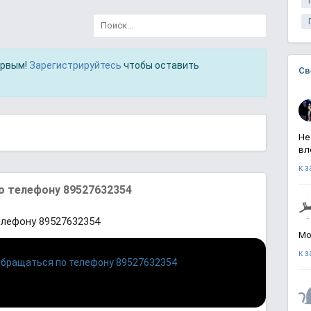
ервым!
Зарегистрируйтесь
чтобы оставить
Св
Не
вл
к 
о телефону 89527632354
елефону 89527632354
Мо
к 