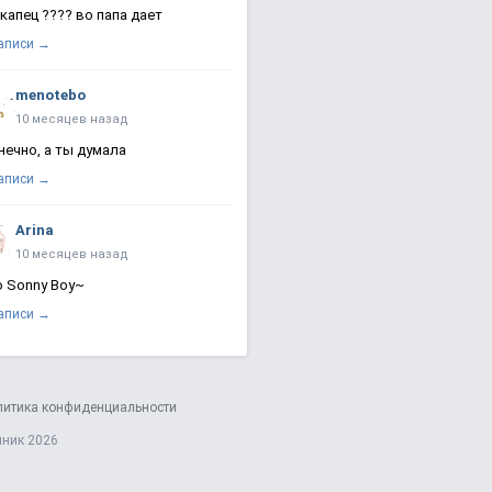
 капец ???? во папа дает
записи →
menotebo
10 месяцев назад
нечно, а ты думала
записи →
Arina
10 месяцев назад
о Sonny Boy~
записи →
литика конфиденциальности
яник 2026