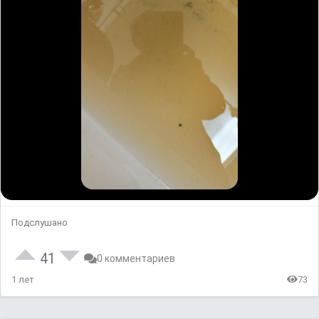
Подслушано
41
0 комментариев
1 лет
73