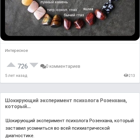
Интересное
726
0 комментариев
5 лет назад
213
Шокирующий экспeримент психолога Розенхана,
который...
Шокирующий экспeримент психолога Розенхана, который
заставил усомниться во вceй психиатрической
диагностике.