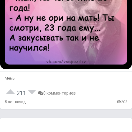
Мемы
211
0 комментариев
5 лет назад
202