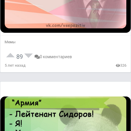
Мемы
89
0 комментариев
5 лет назад
326