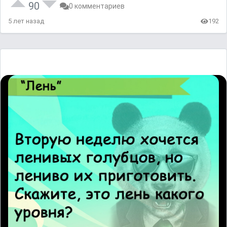
90
0 комментариев
5 лет назад
192