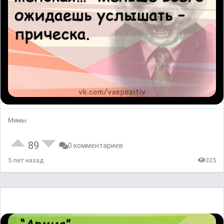
Мемы
89
0 комментариев
5 лет назад
325