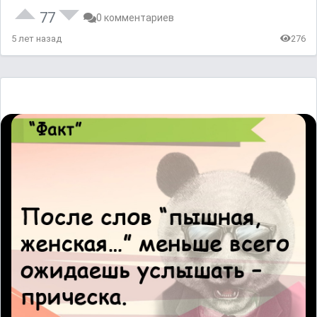
77
0 комментариев
5 лет назад
276