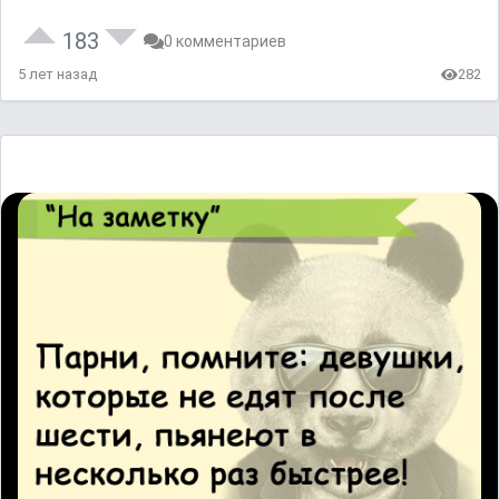
183
0 комментариев
5 лет назад
282