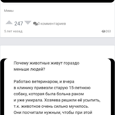
Мемы
247
0 комментариев
5 лет назад
263