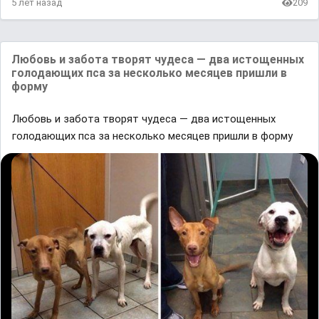
5 лет назад
209
Любовь и забота творят чудеса — два истощенных
голодающих пса за несколько месяцев пришли в
форму
Любовь и забота творят чудеса — два истощенных
голодающих пса за несколько месяцев пришли в форму