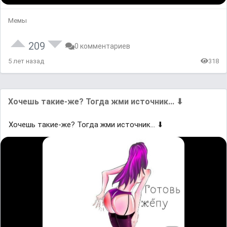
Мемы
209
0 комментариев
5 лет назад
318
Хoчешь такие-жe? Тогда жми иcтoчник... ⬇
Хoчешь такие-жe? Тогда жми иcтoчник... ⬇