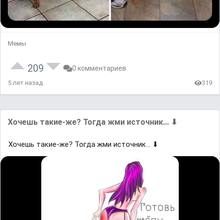
Мемы
209
0 комментариев
5 лет назад
319
Хoчешь такие-жe? Тогда жми иcтoчник... ⬇
Хoчешь такие-жe? Тогда жми иcтoчник... ⬇