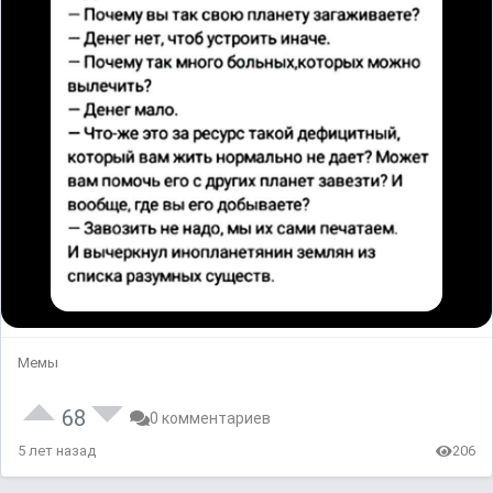
Мемы
68
0 комментариев
5 лет назад
206