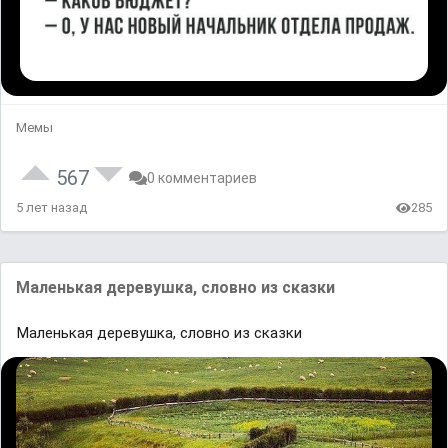
Мемы
567
0 комментариев
5 лет назад
285
Маленькая деревушка, словно из сказки
Маленькая деревушка, словно из сказки