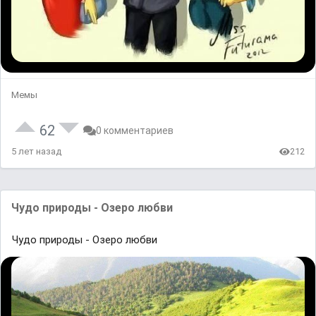
Мемы
62
0 комментариев
5 лет назад
212
Чудо природы - Озеро любви
Чудо природы - Озеро любви