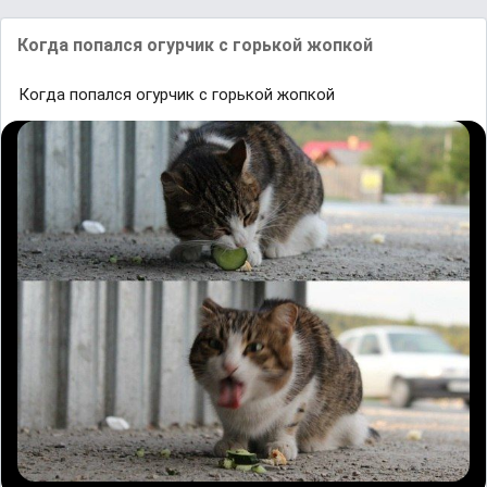
Когда попался огурчик с горькой жопкой
Когда попался огурчик с горькой жопкой