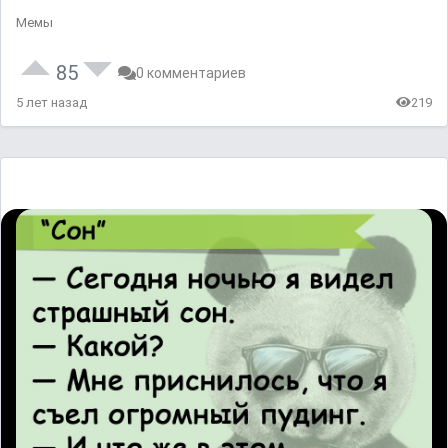
Мемы
85
0 комментариев
5 лет назад
219