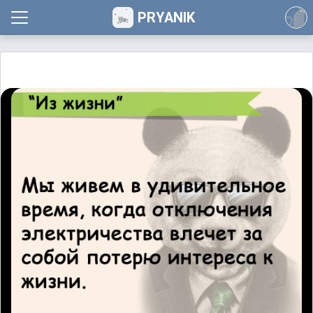
PRYANIK