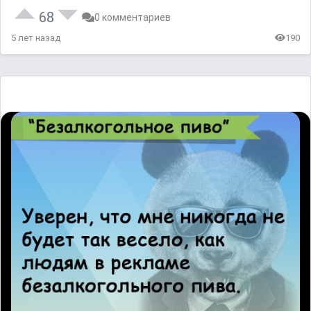
68
0 комментариев
5 лет назад
190