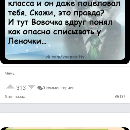
Мемы
313
0 комментариев
5 лет назад
187