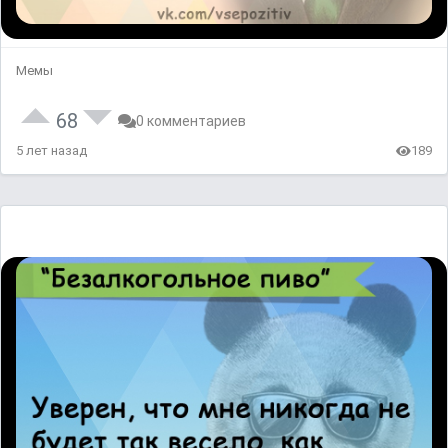
Мемы
68
0 комментариев
5 лет назад
189