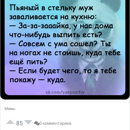
Мемы
85
0 комментариев