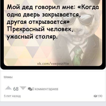
Мемы
68
0 комментариев
5 лет назад
190