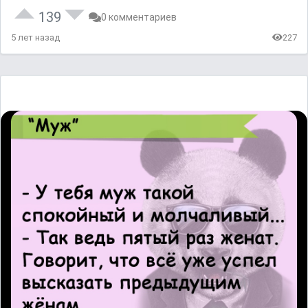
139
0 комментариев
5 лет назад
227