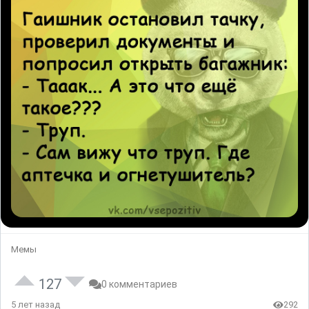
Мемы
127
0 комментариев
5 лет назад
292