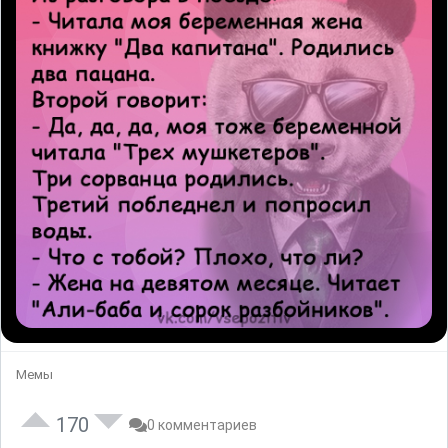
Мемы
170
0 комментариев