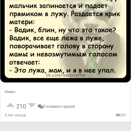
Мемы
210
0 комментариев
5 лет назад
201