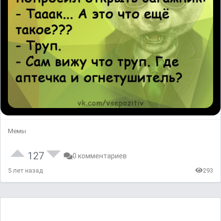
Мемы
127
0 комментариев
5 лет назад
293