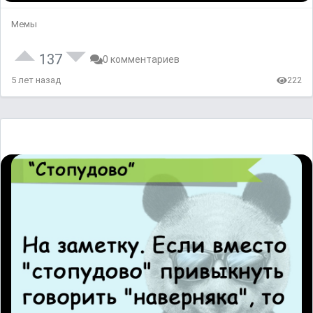
Мемы
137
0 комментариев
5 лет назад
222