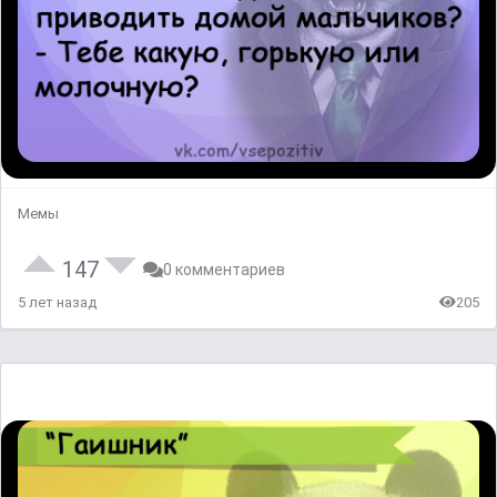
Мемы
147
0 комментариев
5 лет назад
205