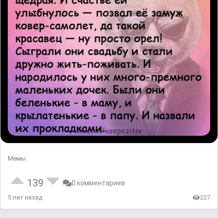
Мемы
139
0 комментариев
5 лет назад
227