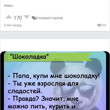
Мемы
170
0 комментариев
5 лет назад
213