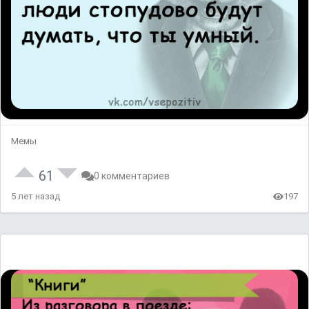
Мемы
61
0 комментариев
5 лет назад
197