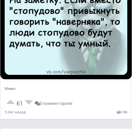
Мемы
61
0 комментариев
5 лет назад
196