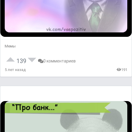
Мемы
139
0 комментариев
5 лет назад
191