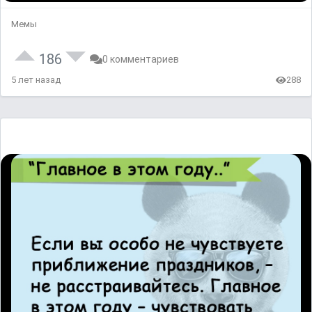
Мемы
186
0 комментариев
5 лет назад
288