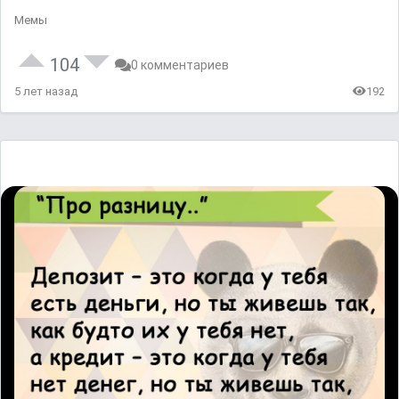
Мемы
104
0 комментариев
5 лет назад
192