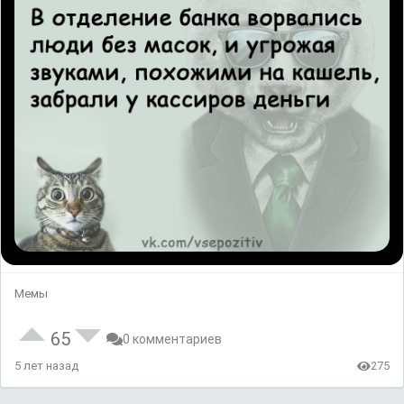
Мемы
65
0 комментариев
5 лет назад
275