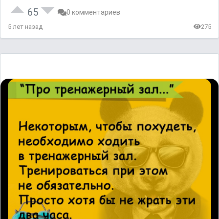
65
0 комментариев
5 лет назад
275