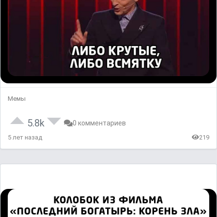
Мемы
5.8k
0 комментариев
5 лет назад
219