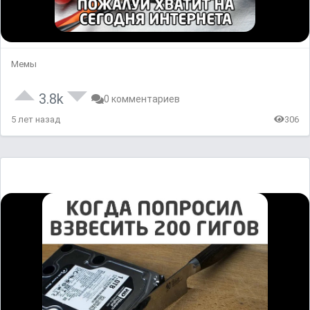
Мемы
3.8k
0 комментариев
5 лет назад
306