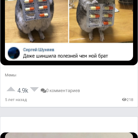
Мемы
4.9k
0 комментариев
5 лет назад
218