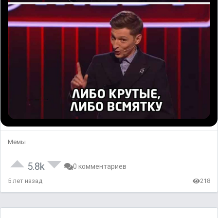
Мемы
5.8k
0 комментариев
5 лет назад
218