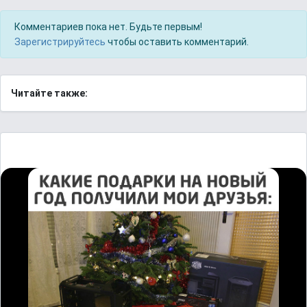
Комментариев пока нет. Будьте первым!
Зарегистрируйтесь
чтобы оставить комментарий.
Читайте также: