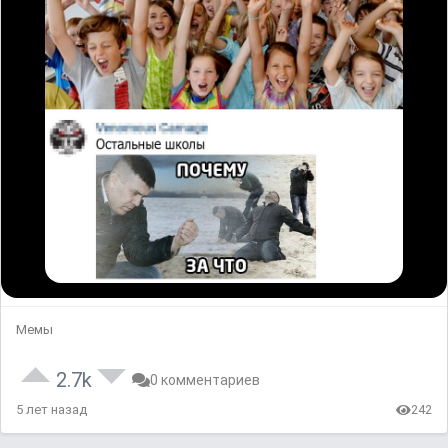
Мемы
2.7k
0 комментариев
5 лет назад
242