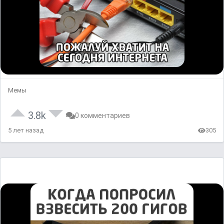
Мемы
3.8k
0 комментариев
5 лет назад
305