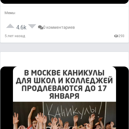
Мемы
4.6k
0 комментариев
5 лет назад
293