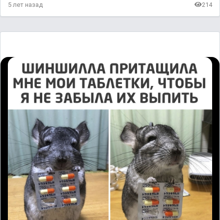
5 лет назад
214