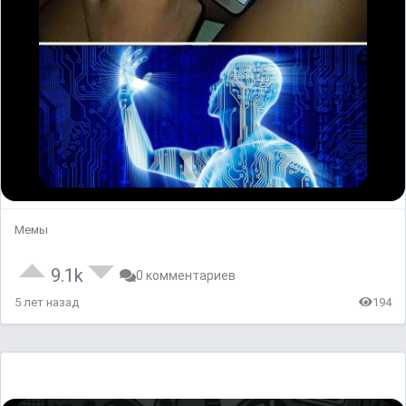
Мемы
9.1k
0 комментариев
5 лет назад
194