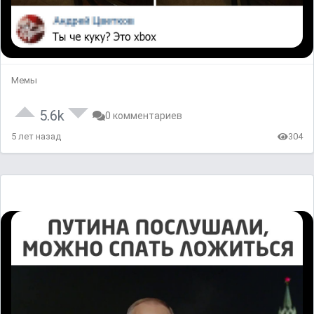
Мемы
5.6k
0 комментариев
5 лет назад
304