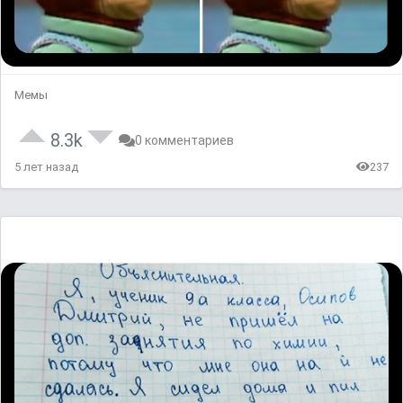
Мемы
8.3k
0 комментариев
5 лет назад
237