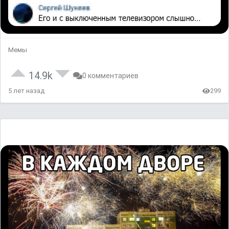
Мемы
14.9k
0 комментариев
5 лет назад
299