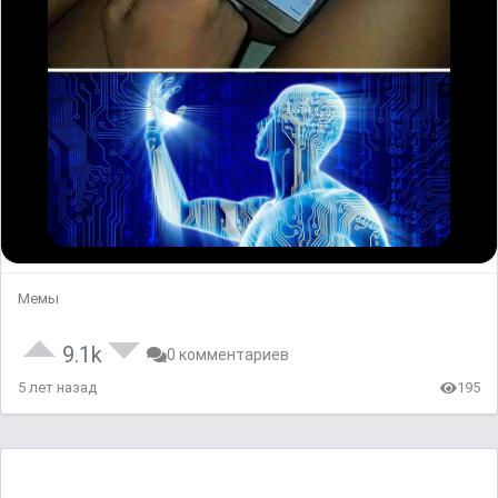
Мемы
9.1k
0 комментариев
5 лет назад
195