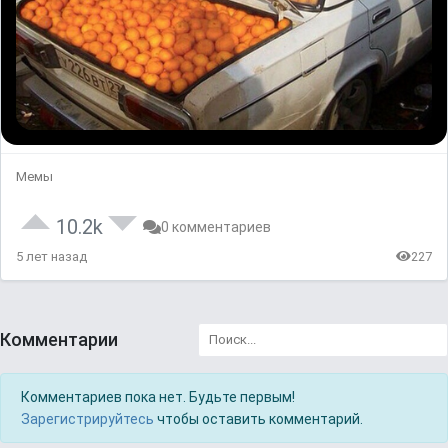
Мемы
10.2k
0 комментариев
5 лет назад
227
Комментарии
Комментариев пока нет. Будьте первым!
Зарегистрируйтесь
чтобы оставить комментарий.