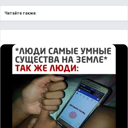
Читайте также: