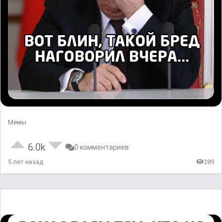
Мемы
6.0k
0 комментариев
5 лет назад
289