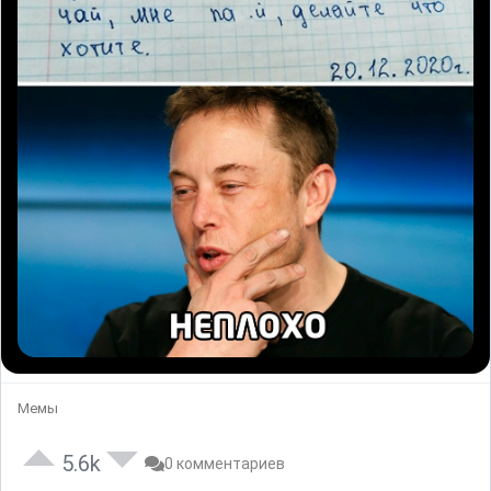
Мемы
5.6k
0 комментариев