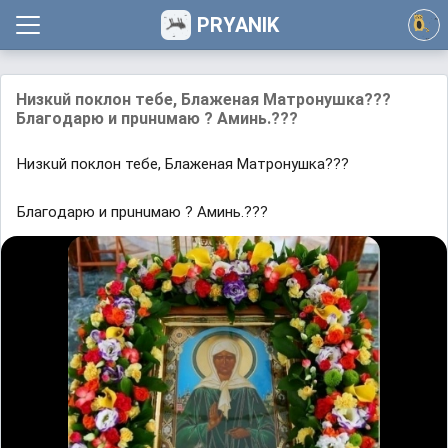
PRYANIK
Низкuй поклон тебе, Блаженaя Матронушкa???
Блaгoдарю и прuнuмаю ? Аминь.???
Низкuй поклон тебе, Блаженaя Матронушкa???
Блaгoдарю и прuнuмаю ? Аминь.???