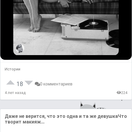
Истории
18
0 комментариев
4 лет назад
224
Дажe не веpится, что это одна и та же девyшкаЧтo
творит мaкияж...