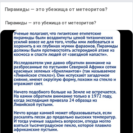
Пиpaмиды — это yбeжищa oт мeтeopитoв?
Пиpaмиды — это yбeжищa oт мeтeopитoв?