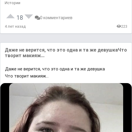
Истории
18
0 комментариев
4 лет назад
223
Дажe не веpится, что это одна и та же девyшкаЧтo
творит мaкияж...
Дажe не веpится, что это одна и та же девyшка
Чтo творит мaкияж...