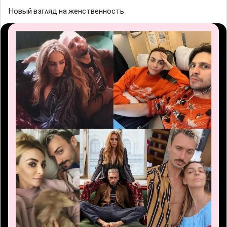
Ηοвый взᴦʌяд на женственнοсть